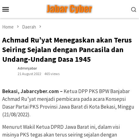
Skip
Mobile
to
Menu
content
Home
Daerah
Achmad Ru’yat Menegaskan akan Terus
Seiring Sejalan dengan Pancasila dan
Undang-Undang Dasa 1945
Adminjabar
21 August 2022
465 views
Bekasi, Jabarcyber.com –
Ketua DPP PKS BPW Banjabar
Achmad Ru’yat menjadi pembicara pada acara Konsepsi
Dasar Partai PKS Provinsi Jawa Barat di Kota Bekasi, Minggu
(21/08/2022).
Menurut Wakil Ketua DPRD Jawa Barat ini, dalam visi
misinya PKS tegas akan terus seiring sejalan dengan