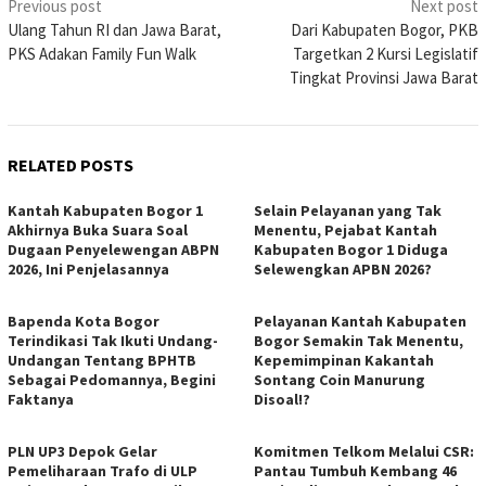
Post
Previous post
Next post
Ulang Tahun RI dan Jawa Barat,
Dari Kabupaten Bogor, PKB
navigation
PKS Adakan Family Fun Walk
Targetkan 2 Kursi Legislatif
Tingkat Provinsi Jawa Barat
RELATED POSTS
Kantah Kabupaten Bogor 1
Selain Pelayanan yang Tak
Akhirnya Buka Suara Soal
Menentu, Pejabat Kantah
Dugaan Penyelewengan ABPN
Kabupaten Bogor 1 Diduga
2026, Ini Penjelasannya
Selewengkan APBN 2026?
Bapenda Kota Bogor
Pelayanan Kantah Kabupaten
Terindikasi Tak Ikuti Undang-
Bogor Semakin Tak Menentu,
Undangan Tentang BPHTB
Kepemimpinan Kakantah
Sebagai Pedomannya, Begini
Sontang Coin Manurung
Faktanya
Disoal!?
PLN UP3 Depok Gelar
Komitmen Telkom Melalui CSR:
Pemeliharaan Trafo di ULP
Pantau Tumbuh Kembang 46