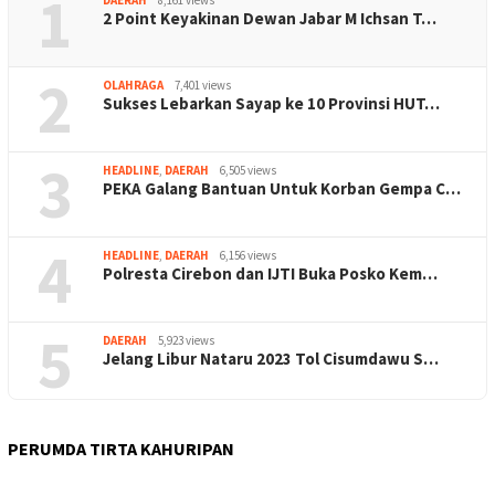
1
2 Point Keyakinan Dewan Jabar M Ichsan T…
2
OLAHRAGA
7,401 views
Sukses Lebarkan Sayap ke 10 Provinsi HUT…
3
HEADLINE
,
DAERAH
6,505 views
PEKA Galang Bantuan Untuk Korban Gempa C…
4
HEADLINE
,
DAERAH
6,156 views
Polresta Cirebon dan IJTI Buka Posko Kem…
5
DAERAH
5,923 views
Jelang Libur Nataru 2023 Tol Cisumdawu S…
PERUMDA TIRTA KAHURIPAN