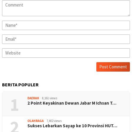
BERITA POPULER
1
DAERAH
8,161 views
2 Point Keyakinan Dewan Jabar M Ichsan T…
2
OLAHRAGA
7,402 views
Sukses Lebarkan Sayap ke 10 Provinsi HUT…