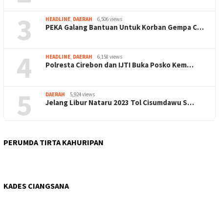
3
HEADLINE
,
DAERAH
6,506 views
PEKA Galang Bantuan Untuk Korban Gempa C…
4
HEADLINE
,
DAERAH
6,158 views
Polresta Cirebon dan IJTI Buka Posko Kem…
5
DAERAH
5,924 views
Jelang Libur Nataru 2023 Tol Cisumdawu S…
PERUMDA TIRTA KAHURIPAN
KADES CIANGSANA