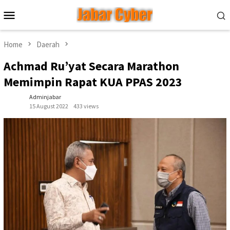
Skip
Mobile
to
Menu
content
Home
Daerah
Achmad Ru’yat Secara Marathon
Memimpin Rapat KUA PPAS 2023
Adminjabar
15 August 2022
433 views