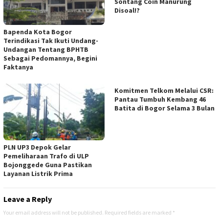
Sontang Coin Manurung
Disoal!?
Bapenda Kota Bogor
Terindikasi Tak Ikuti Undang-
Undangan Tentang BPHTB
Sebagai Pedomannya, Begini
Faktanya
Komitmen Telkom Melalui CSR:
Pantau Tumbuh Kembang 46
Batita di Bogor Selama 3 Bulan
PLN UP3 Depok Gelar
Pemeliharaan Trafo di ULP
Bojonggede Guna Pastikan
Layanan Listrik Prima
Leave a Reply
Your email address will not be published.
Required fields are marked
*