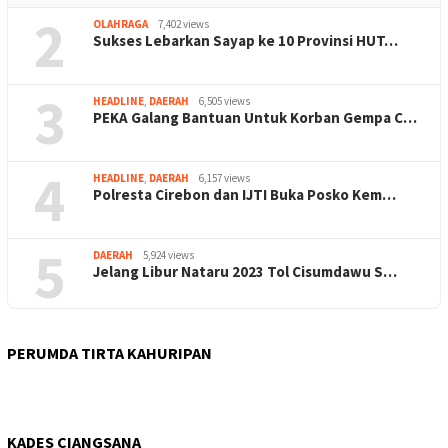
2
OLAHRAGA
7,402 views
Sukses Lebarkan Sayap ke 10 Provinsi HUT…
3
HEADLINE
,
DAERAH
6,505 views
PEKA Galang Bantuan Untuk Korban Gempa C…
4
HEADLINE
,
DAERAH
6,157 views
Polresta Cirebon dan IJTI Buka Posko Kem…
5
DAERAH
5,924 views
Jelang Libur Nataru 2023 Tol Cisumdawu S…
PERUMDA TIRTA KAHURIPAN
KADES CIANGSANA