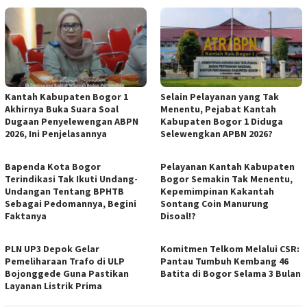
Kantah Kabupaten Bogor 1
Selain Pelayanan yang Tak
Akhirnya Buka Suara Soal
Menentu, Pejabat Kantah
Dugaan Penyelewengan ABPN
Kabupaten Bogor 1 Diduga
2026, Ini Penjelasannya
Selewengkan APBN 2026?
Bapenda Kota Bogor
Pelayanan Kantah Kabupaten
Terindikasi Tak Ikuti Undang-
Bogor Semakin Tak Menentu,
Undangan Tentang BPHTB
Kepemimpinan Kakantah
Sebagai Pedomannya, Begini
Sontang Coin Manurung
Faktanya
Disoal!?
PLN UP3 Depok Gelar
Komitmen Telkom Melalui CSR:
Pemeliharaan Trafo di ULP
Pantau Tumbuh Kembang 46
Bojonggede Guna Pastikan
Batita di Bogor Selama 3 Bulan
Layanan Listrik Prima