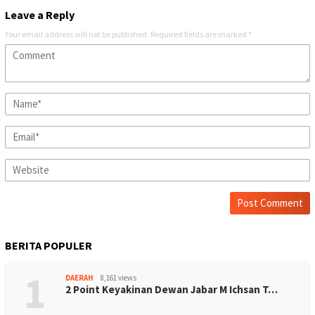
Leave a Reply
Your email address will not be published.
Required fields are marked
*
BERITA POPULER
1
DAERAH
8,161 views
2 Point Keyakinan Dewan Jabar M Ichsan T…