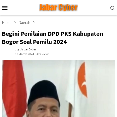
Skip
Mobile
to
Menu
content
Home
Daerah
Begini Penilaian DPD PKS Kabupaten
Bogor Soal Pemilu 2024
Joy Jabar Cyber
19 March 2024
427 views