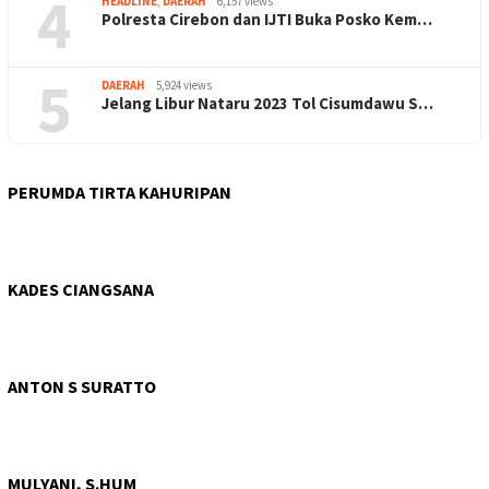
4
HEADLINE
,
DAERAH
6,157 views
Polresta Cirebon dan IJTI Buka Posko Kem…
5
DAERAH
5,924 views
Jelang Libur Nataru 2023 Tol Cisumdawu S…
PERUMDA TIRTA KAHURIPAN
KADES CIANGSANA
ANTON S SURATTO
MULYANI, S.HUM