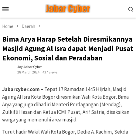
Skip
Mobile
to
Menu
content
Home
Daerah
Bima Arya Harap Setelah Diresmikannya
Masjid Agung Al Isra dapat Menjadi Pusat
Ekonomi, Sosial dan Peradaban
Joy Jabar Cyber
28 March 2024
437 views
Jabarcyber.com –
Tepat 17 Ramadan 1445 Hijriah, Masjid
Agung Al Isra Kota Bogor diresmikan Wali Kota Bogor, Bima
Arya yang juga dihadiri Menteri Perdagangan (Mendag),
Zulkifli Hasan dan Ketua ICMI Pusat, Arif Satria, disaksikan
warga yang memenuhi area masjid.
Turut hadir Wakil Wali Kota Bogor, Dedie A. Rachim, Sekda