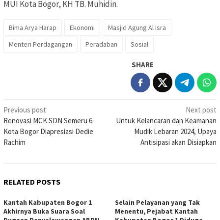
MUI Kota Bogor, KH TB. Muhidin.
Bima Arya Harap
Ekonomi
Masjid Agung Al Isra
Menteri Perdagangan
Peradaban
Sosial
SHARE
Post
Previous post
Next post
Renovasi MCK SDN Semeru 6
Untuk Kelancaran dan Keamanan
navigation
Kota Bogor Diapresiasi Dedie
Mudik Lebaran 2024, Upaya
Rachim
Antisipasi akan Disiapkan
RELATED POSTS
Kantah Kabupaten Bogor 1
Selain Pelayanan yang Tak
Akhirnya Buka Suara Soal
Menentu, Pejabat Kantah
Dugaan Penyelewengan ABPN
Kabupaten Bogor 1 Diduga