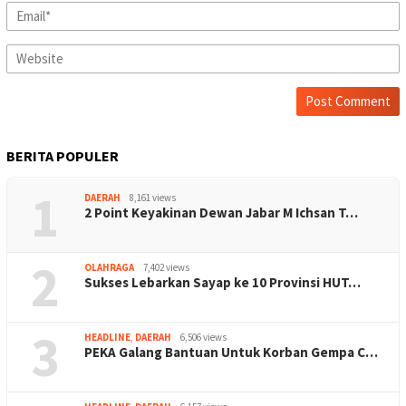
BERITA POPULER
1
DAERAH
8,161 views
2 Point Keyakinan Dewan Jabar M Ichsan T…
2
OLAHRAGA
7,402 views
Sukses Lebarkan Sayap ke 10 Provinsi HUT…
3
HEADLINE
,
DAERAH
6,506 views
PEKA Galang Bantuan Untuk Korban Gempa C…