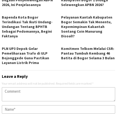
2026, Ini Penjelasannya
Selewengkan APBN 2026?
Bapenda Kota Bogor
Pelayanan Kantah Kabupaten
Terindikasi Tak Ikuti Undang-
Bogor Semakin Tak Menentu,
Undangan Tentang BPHTB
Kepemimpinan Kakantah
Sebagai Pedomannya, Begini
Sontang Coin Manurung
Faktanya
Disoal!?
PLN UP3 Depok Gelar
Komitmen Telkom Melalui CSR:
Pemeliharaan Trafo di ULP
Pantau Tumbuh Kembang 46
Bojonggede Guna Pastikan
Batita di Bogor Selama 3 Bulan
Layanan Listrik Prima
Leave a Reply
Your email address will not be published.
Required fields are marked
*