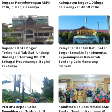
Dugaan Penyelewengan ABPN
Kabupaten Bogor 1 Diduga
2026, Ini Penjelasannya
Selewengkan APBN 2026?
Bapenda Kota Bogor
Pelayanan Kantah Kabupaten
Terindikasi Tak Ikuti Undang-
Bogor Semakin Tak Menentu,
Undangan Tentang BPHTB
Kepemimpinan Kakantah
Sebagai Pedomannya, Begini
Sontang Coin Manurung
Faktanya
Disoal!?
PLN UP3 Depok Gelar
Komitmen Telkom Melalui CSR:
Pemeliharaan Trafo di ULP
Pantau Tumbuh Kembang 46