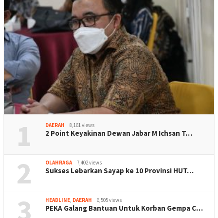
1
DAERAH
8,161 views
2 Point Keyakinan Dewan Jabar M Ichsan T…
2
OLAHRAGA
7,402 views
Sukses Lebarkan Sayap ke 10 Provinsi HUT…
3
HEADLINE
,
DAERAH
6,505 views
PEKA Galang Bantuan Untuk Korban Gempa C…