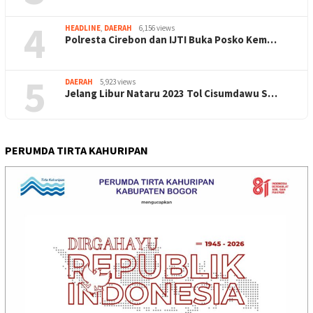
4
HEADLINE
,
DAERAH
6,156 views
Polresta Cirebon dan IJTI Buka Posko Kem…
5
DAERAH
5,923 views
Jelang Libur Nataru 2023 Tol Cisumdawu S…
PERUMDA TIRTA KAHURIPAN