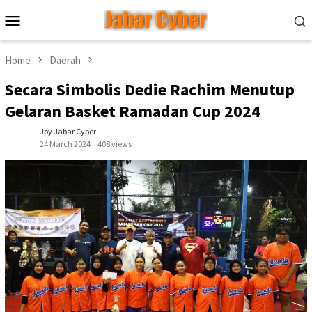
Skip
Mobile
to
Menu
content
Home
Daerah
Secara Simbolis Dedie Rachim Menutup
Gelaran Basket Ramadan Cup 2024
Joy Jabar Cyber
24 March 2024
408 views