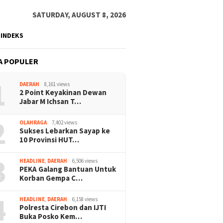
SATURDAY, AUGUST 8, 2026
INDEKS
A POPULER
1
DAERAH
8,161 views
2 Point Keyakinan Dewan
Jabar M Ichsan T…
2
OLAHRAGA
7,402 views
Sukses Lebarkan Sayap ke
10 Provinsi HUT…
3
HEADLINE
,
DAERAH
6,506 views
PEKA Galang Bantuan Untuk
Korban Gempa C…
4
HEADLINE
,
DAERAH
6,158 views
Polresta Cirebon dan IJTI
Buka Posko Kem…