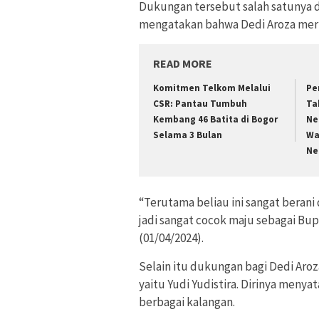
Dukungan tersebut salah satunya da
mengatakan bahwa Dedi Aroza meru
READ MORE
Komitmen Telkom Melalui
Pe
CSR: Pantau Tumbuh
Ta
Kembang 46 Batita di Bogor
Ne
Selama 3 Bulan
Wa
Ne
“Terutama beliau ini sangat bera
jadi sangat cocok maju sebagai Bup
(01/04/2024).
Selain itu dukungan bagi Dedi Aroz
yaitu Yudi Yudistira. Dirinya meny
berbagai kalangan.