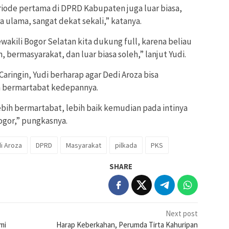
riode pertama di DPRD Kabupaten juga luar biasa,
a ulama, sangat dekat sekali,” katanya.
ewakili Bogor Selatan kita dukung full, karena beliau
, bermasyarakat, dan luar biasa soleh,” lanjut Yudi.
aringin, Yudi berharap agar Dedi Aroza bisa
h bermartabat kedepannya.
bih bermartabat, lebih baik kemudian pada intinya
ogor,” pungkasnya.
i Aroza
DPRD
Masyarakat
pilkada
PKS
SHARE
Next post
mi
Harap Keberkahan, Perumda Tirta Kahuripan