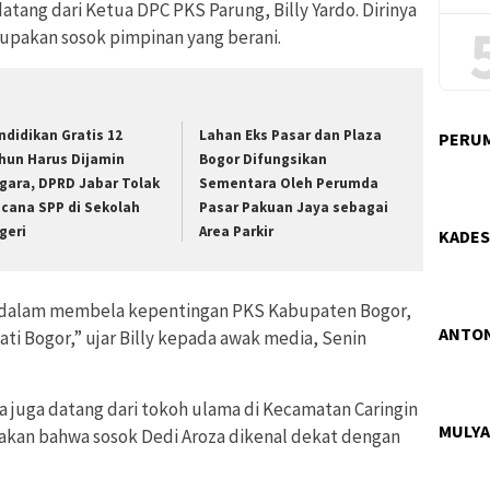
tang dari Ketua DPC PKS Parung, Billy Yardo. Dirinya
pakan sosok pimpinan yang berani.
ndidikan Gratis 12
Lahan Eks Pasar dan Plaza
PERUM
hun Harus Dijamin
Bogor Difungsikan
gara, DPRD Jabar Tolak
Sementara Oleh Perumda
cana SPP di Sekolah
Pasar Pakuan Jaya sebagai
geri
Area Parkir
KADES
ni dalam membela kepentingan PKS Kabupaten Bogor,
ANTON
ati Bogor,” ujar Billy kepada awak media, Senin
a juga datang dari tokoh ulama di Kecamatan Caringin
MULYA
atakan bahwa sosok Dedi Aroza dikenal dekat dengan