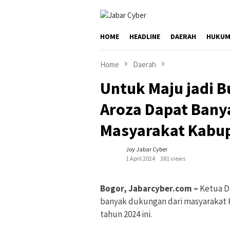
Skip
to
content
HOME
HEADLINE
DAERAH
HUKUM
Home
Daerah
Untuk Maju jadi B
Aroza Dapat Bany
Masyarakat Kabu
Joy Jabar Cyber
1 April 2024
381 views
Bogor, Jabarcyber.com –
Ketua D
banyak dukungan dari masyarakat 
tahun 2024 ini.