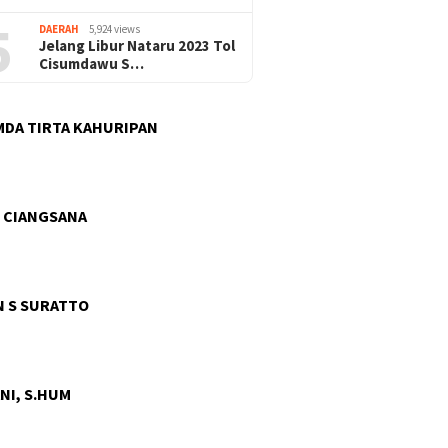
5
DAERAH
5,924 views
Jelang Libur Nataru 2023 Tol
Cisumdawu S…
DA TIRTA KAHURIPAN
 CIANGSANA
 S SURATTO
NI, S.HUM