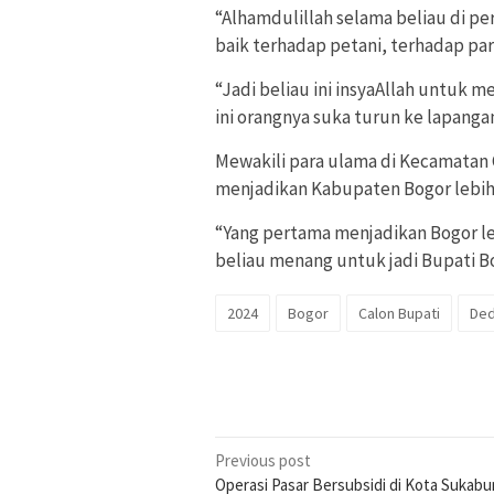
“Alhamdulillah selama beliau di pe
baik terhadap petani, terhadap par
“Jadi beliau ini insyaAllah untuk m
ini orangnya suka turun ke lapangan
Mewakili para ulama di Kecamatan C
menjadikan Kabupaten Bogor lebi
“Yang pertama menjadikan Bogor le
beliau menang untuk jadi Bupati B
2024
Bogor
Calon Bupati
Ded
Post
Previous post
Operasi Pasar Bersubsidi di Kota Sukabu