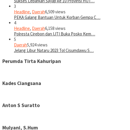
Sukses Lebarkan Sayap ke 10 Provinsi HUT…
3
Headline
,
Daerah
6,509 views
PEKA Galang Bantuan Untuk Korban Gempa C…
4
Headline
,
Daerah
6,158 views
Polresta Cirebon dan IJTI Buka Posko Kem…
5
Daerah
5,924 views
Jelang Libur Nataru 2023 Tol Cisumdawu S…
Perumda Tirta Kahuripan
Kades Ciangsana
Anton S Suratto
Mulyani, S.Hum