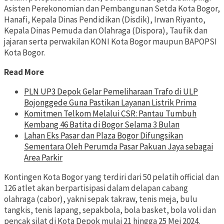
Asisten Perekonomian dan Pembangunan Setda Kota Bogor,
Hanafi, Kepala Dinas Pendidikan (Disdik), Irwan Riyanto,
Kepala Dinas Pemuda dan Olahraga (Dispora), Taufik dan
jajaran serta perwakilan KONI Kota Bogor maupun BAPOPSI
Kota Bogor.
Read More
PLN UP3 Depok Gelar Pemeliharaan Trafo di ULP
Bojonggede Guna Pastikan Layanan Listrik Prima
Komitmen Telkom Melalui CSR: Pantau Tumbuh
Kembang 46 Batita di Bogor Selama 3 Bulan
Lahan Eks Pasar dan Plaza Bogor Difungsikan
Sementara Oleh Perumda Pasar Pakuan Jaya sebagai
Area Parkir
Kontingen Kota Bogor yang terdiri dari 50 pelatih official dan
126 atlet akan berpartisipasi dalam delapan cabang
olahraga (cabor), yakni sepak takraw, tenis meja, bulu
tangkis, tenis lapang, sepakbola, bola basket, bola voli dan
pencak silat di Kota Depok mulai 21 hingga 25 Mei 2024.