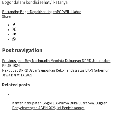
Bogor dalam kondisi sehat,” katanya.
Bertanding
Bogor
Depok
Kontingen
POPWIL I Jabar
Share
Post navigation
Previous post
Bey Machmudin Meminta Dukungan DPRD Jabar dalam
PPDB 2024
Next post
DPRD Jabar Sampaikan Rekomendasi atas LKPJ Gubernur
Jawa Barat TA 2023
Related posts
Kantah Kabupaten Bogor 1 Akhirnya Buka Suara Soal Dugaan
Penyelewengan ABPN 2026, Ini Penjelasannya