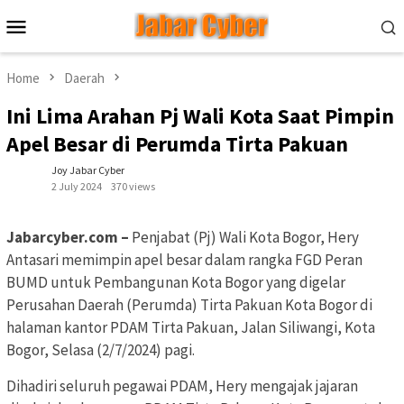
Skip
Mobile
to
Menu
content
Home
Daerah
Ini Lima Arahan Pj Wali Kota Saat Pimpin
Apel Besar di Perumda Tirta Pakuan
Joy Jabar Cyber
2 July 2024
370 views
Jabarcyber.com –
Penjabat (Pj) Wali Kota Bogor, Hery
Antasari memimpin apel besar dalam rangka FGD Peran
BUMD untuk Pembangunan Kota Bogor yang digelar
Perusahan Daerah (Perumda) Tirta Pakuan Kota Bogor di
halaman kantor PDAM Tirta Pakuan, Jalan Siliwangi, Kota
Bogor, Selasa (2/7/2024) pagi.
Dihadiri seluruh pegawai PDAM, Hery mengajak jajaran