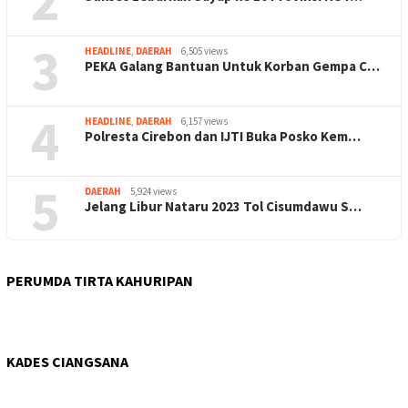
2
3
HEADLINE
,
DAERAH
6,505 views
PEKA Galang Bantuan Untuk Korban Gempa C…
4
HEADLINE
,
DAERAH
6,157 views
Polresta Cirebon dan IJTI Buka Posko Kem…
5
DAERAH
5,924 views
Jelang Libur Nataru 2023 Tol Cisumdawu S…
PERUMDA TIRTA KAHURIPAN
KADES CIANGSANA