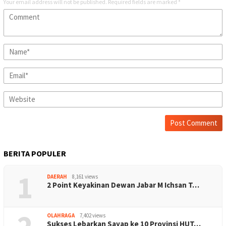
Your email address will not be published.
Required fields are marked
*
BERITA POPULER
1
DAERAH
8,161 views
2 Point Keyakinan Dewan Jabar M Ichsan T…
OLAHRAGA
7,402 views
Sukses Lebarkan Sayap ke 10 Provinsi HUT…