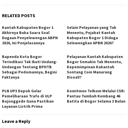
RELATED POSTS
Kantah Kabupaten Bogor 1
Selain Pelayanan yang Tak
Akhirnya Buka Suara Soal
Menentu, Pejabat Kantah
Dugaan Penyelewengan ABPN
Kabupaten Bogor 1 Diduga
2026, Ini Penjelasannya
Selewengkan APBN 2026?
Bapenda Kota Bogor
Pelayanan Kantah Kabupaten
Terindikasi Tak Ikuti Undang-
Bogor Semakin Tak Menentu,
Undangan Tentang BPHTB
Kepemimpinan Kakantah
Sebagai Pedomannya, Begini
Sontang Coin Manurung
Faktanya
Disoal!?
PLN UP3 Depok Gelar
Komitmen Telkom Melalui CSR:
Pemeliharaan Trafo di ULP
Pantau Tumbuh Kembang 46
Bojonggede Guna Pastikan
Batita di Bogor Selama 3 Bulan
Layanan Listrik Prima
Leave a Reply