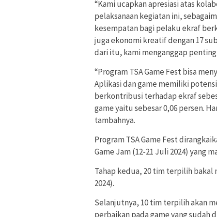
“Kami ucapkan apresiasi atas kola
pelaksanaan kegiatan ini, sebaga
kesempatan bagi pelaku ekraf berke
juga ekonomi kreatif dengan 17 su
dari itu, kami menganggap penting se
“Program TSA Game Fest bisa meny
Aplikasi dan game memiliki potensi
berkontribusi terhadap ekraf sebes
game yaitu sebesar 0,06 persen. Ha
tambahnya.
Program TSA Game Fest dirangkaika
Game Jam (12-21 Juli 2024) yang 
Tahap kedua, 20 tim terpilih bakal
2024).
Selanjutnya, 10 tim terpilih akan
perbaikan pada game yang sudah d