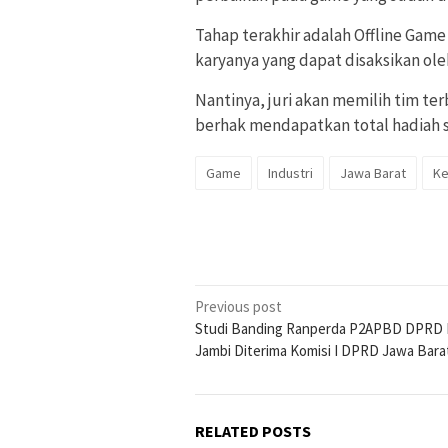
Tahap terakhir adalah Offline Gam
karyanya yang dapat disaksikan ol
Nantinya, juri akan memilih tim te
berhak mendapatkan total hadiah s
Game
Industri
Jawa Barat
K
Post
Previous post
Studi Banding Ranperda P2APBD DPRD P
navigation
Jambi Diterima Komisi I DPRD Jawa Bara
RELATED POSTS