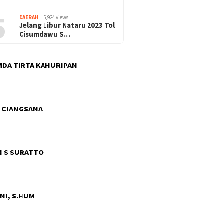
5
DAERAH
5,924 views
Jelang Libur Nataru 2023 Tol
Cisumdawu S…
DA TIRTA KAHURIPAN
 CIANGSANA
 S SURATTO
NI, S.HUM