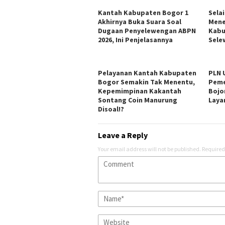
Kantah Kabupaten Bogor 1
Sela
Akhirnya Buka Suara Soal
Mene
Dugaan Penyelewengan ABPN
Kabu
2026, Ini Penjelasannya
Sele
Pelayanan Kantah Kabupaten
PLN 
Bogor Semakin Tak Menentu,
Peme
Kepemimpinan Kakantah
Bojo
Sontang Coin Manurung
Laya
Disoal!?
Leave a Reply
Your email address will not be published.
Required