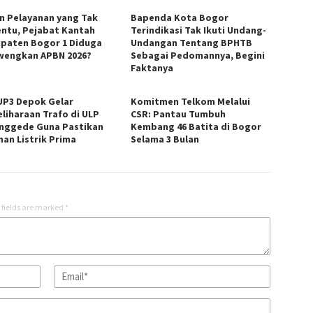
in Pelayanan yang Tak
Bapenda Kota Bogor
ntu, Pejabat Kantah
Terindikasi Tak Ikuti Undang-
paten Bogor 1 Diduga
Undangan Tentang BPHTB
wengkan APBN 2026?
Sebagai Pedomannya, Begini
Faktanya
UP3 Depok Gelar
Komitmen Telkom Melalui
liharaan Trafo di ULP
CSR: Pantau Tumbuh
nggede Guna Pastikan
Kembang 46 Batita di Bogor
nan Listrik Prima
Selama 3 Bulan
 fields are marked
*