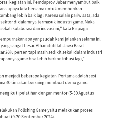
borasi kegiatan ini. Pemdaprov Jabar menyambut baik
imana upaya kita bersama untuk memberikan
mbang lebih baik lagi. Karena selain pariwisata, ada
bsektor di dalamnya termasuk industri game. Maka
kali kolaborasi dan inovasi ini,” kata Rispiaga.
empurnakan apa yang sudah kami jalankan selama ini.
 yang sangat besar. Alhamdulillah Jawa Barat
ar 26% persen tapi masih sedikit sekali dalam industri
rapannya game bisa lebih berkontribusi lagi,”
n menjadi beberapa kegiatan. Pertama adalah sesi
mana 40 tim akan bersaing membuat demo game.
 mengikuti pelatihan dengan mentor (5-30 Agustus
 melakukan Polishing Game yaitu melakukan proses
ibuat (9-20 September 2024).