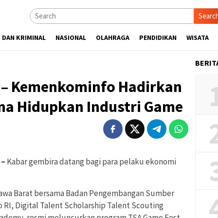
Searc
 DAN KRIMINAL
NASIONAL
OLAHRAGA
PENDIDIKAN
WISATA
BERIT
 – Kemenkominfo Hadirkan
na Hidupkan Industri Game
 –
Kabar gembira datang bagi para pelaku ekonomi
 Jawa Barat bersama Badan Pengembangan Sumber
RI, Digital Talent Scholarship Talent Scouting
cademy, resmi meluncurkan program TSA Game Fest.