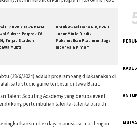
misi V DPRD Jawa Barat
Untuk Awasi Dana PIP, DPRD
wal Sukses Porprov XV
Jabar Minta Disdik
PERUM
26, Tinjau Stadion
Maksimalkan Platform ‘Jaga
bawa Mukti
Indonesia Pintar’
KADES
btu (29/6/2024) adalah program yang dilaksanakan di
lah satu studio game terbesar di Jawa Barat.
ANTON
ari Talent Scouting Academy yang berupa event
mendukung pertumbuhan talenta-talenta baru di
MULYA
 meningkatkan sumber daya manusia sesuai dengan