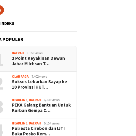
h
INDEKS
A POPULER
1
DAERAH
8,161 views
2 Point Keyakinan Dewan
Jabar M Ichsan T…
2
OLAHRAGA
7,402 views
Sukses Lebarkan Sayap ke
10 Provinsi HUT…
3
HEADLINE
,
DAERAH
6,505 views
PEKA Galang Bantuan Untuk
Korban Gempa C…
4
HEADLINE
,
DAERAH
6,157 views
Polresta Cirebon dan IJTI
Buka Posko Kem…