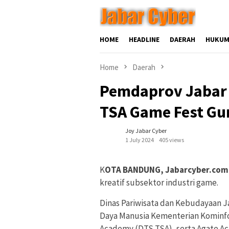
Skip
to
content
HOME
HEADLINE
DAERAH
HUKUM
Home
Daerah
Pemdaprov Jabar
TSA Game Fest Gu
Joy Jabar Cyber
1 July 2024
405 views
K
OTA BANDUNG, Jabarcyber.com
kreatif subsektor industri game.
Dinas Pariwisata dan Kebudayaan
Daya Manusia Kementerian Kominfo 
Academy (DTS TSA), serta Agate A