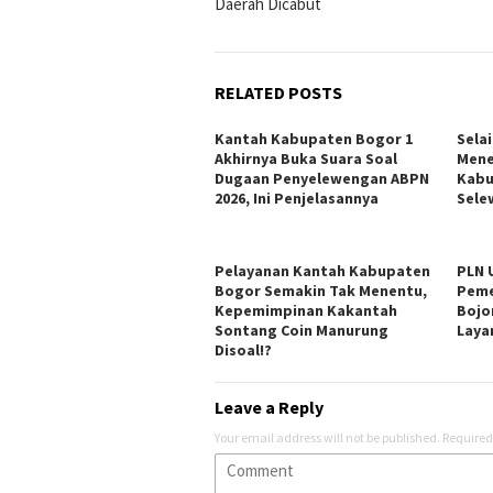
Daerah Dicabut
RELATED POSTS
Kantah Kabupaten Bogor 1
Sela
Akhirnya Buka Suara Soal
Mene
Dugaan Penyelewengan ABPN
Kabu
2026, Ini Penjelasannya
Sele
Pelayanan Kantah Kabupaten
PLN 
Bogor Semakin Tak Menentu,
Peme
Kepemimpinan Kakantah
Bojo
Sontang Coin Manurung
Laya
Disoal!?
Leave a Reply
Your email address will not be published.
Required