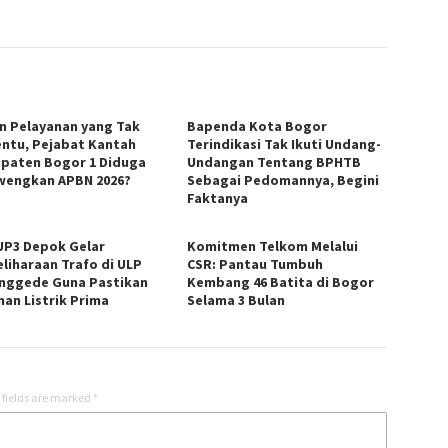
in Pelayanan yang Tak
Bapenda Kota Bogor
ntu, Pejabat Kantah
Terindikasi Tak Ikuti Undang-
paten Bogor 1 Diduga
Undangan Tentang BPHTB
wengkan APBN 2026?
Sebagai Pedomannya, Begini
Faktanya
UP3 Depok Gelar
Komitmen Telkom Melalui
liharaan Trafo di ULP
CSR: Pantau Tumbuh
nggede Guna Pastikan
Kembang 46 Batita di Bogor
nan Listrik Prima
Selama 3 Bulan
 fields are marked
*