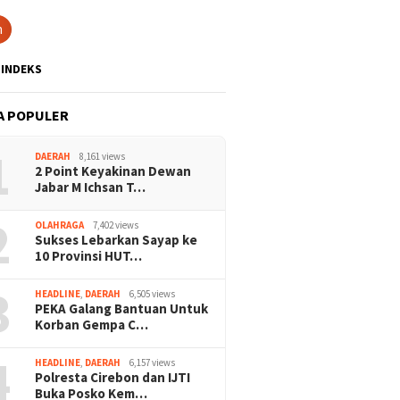
h
INDEKS
A POPULER
1
DAERAH
8,161 views
2 Point Keyakinan Dewan
Jabar M Ichsan T…
2
OLAHRAGA
7,402 views
Sukses Lebarkan Sayap ke
10 Provinsi HUT…
3
HEADLINE
,
DAERAH
6,505 views
PEKA Galang Bantuan Untuk
Korban Gempa C…
4
HEADLINE
,
DAERAH
6,157 views
Polresta Cirebon dan IJTI
Buka Posko Kem…