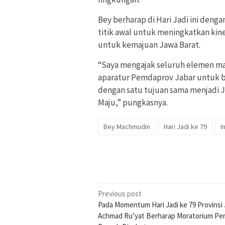
Bey berharap di Hari Jadi ini deng
titik awal untuk meningkatkan kin
untuk kemajuan Jawa Barat.
“Saya mengajak seluruh elemen ma
aparatur Pemdaprov Jabar untuk 
dengan satu tujuan sama menjadi 
Maju,” pungkasnya.
Bey Machmudin
Hari Jadi ke 79
I
Post
Previous post
Pada Momentum Hari Jadi ke 79 Provinsi 
navigation
Achmad Ru’yat Berharap Moratorium Pe