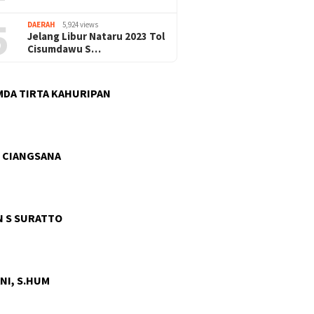
5
DAERAH
5,924 views
Jelang Libur Nataru 2023 Tol
Cisumdawu S…
DA TIRTA KAHURIPAN
 CIANGSANA
 S SURATTO
NI, S.HUM