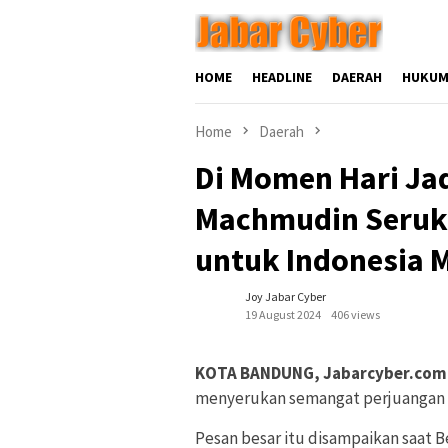
Skip
to
content
HOME
HEADLINE
DAERAH
HUKUM
Home
Daerah
Di Momen Hari Jad
Machmudin Seruk
untuk Indonesia 
Joy Jabar Cyber
19 August 2024
406 views
KOTA BANDUNG, Jabarcyber.com
menyerukan semangat perjuangan
Pesan besar itu disampaikan saat 