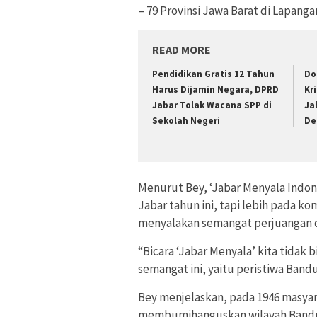
– 79 Provinsi Jawa Barat di Lapanga
READ MORE
Pendidikan Gratis 12 Tahun
Do
Harus Dijamin Negara, DPRD
Kr
Jabar Tolak Wacana SPP di
Ja
Sekolah Negeri
Def
Menurut Bey, ‘Jabar Menyala Indon
Jabar tahun ini, tapi lebih pada 
menyalakan semangat perjuangan d
“Bicara ‘Jabar Menyala’ kita tidak 
semangat ini, yaitu peristiwa Band
Bey menjelaskan, pada 1946 masya
membumihanguskan wilayah Bandun