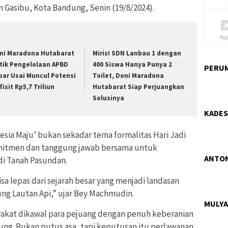
n Gasibu, Kota Bandung, Senin (19/8/2024).
ni Maradona Hutabarat
Miris! SDN Lanbau 1 dengan
itik Pengelolaan APBD
400 Siswa Hanya Punya 2
PERUM
bar Usai Muncul Potensi
Toilet, Doni Maradona
isit Rp5,7 Triliun
Hutabarat Siap Perjuangkan
Solusinya
KADES
esia Maju’ bukan sekadar tema formalitas Hari Jadi
komitmen dan tanggung jawab bersama untuk
ANTON
i Tanah Pasundan.
bisa lepas dari sejarah besar yang menjadi landasan
ung Lautan Api,” ujar Bey Machmudin.
MULYA
rakat dikawal para pejuang dengan penuh keberanian
g. Bukan putus asa, tapi keputusan itu perlawanan