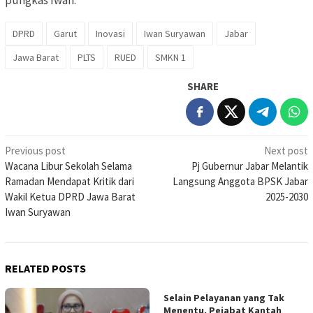
DPRD
Garut
Inovasi
Iwan Suryawan
Jabar
Jawa Barat
PLTS
RUED
SMKN 1
SHARE
Post
Previous post
Next post
Wacana Libur Sekolah Selama
Pj Gubernur Jabar Melantik
navigation
Ramadan Mendapat Kritik dari
Langsung Anggota BPSK Jabar
Wakil Ketua DPRD Jawa Barat
2025-2030
Iwan Suryawan
RELATED POSTS
Selain Pelayanan yang Tak
Menentu, Pejabat Kantah