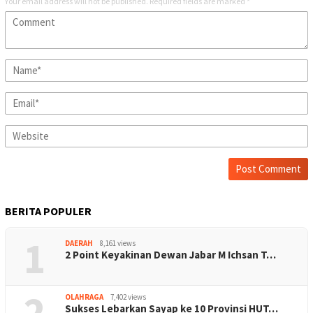
Your email address will not be published.
Required fields are marked
*
BERITA POPULER
1
DAERAH
8,161 views
2 Point Keyakinan Dewan Jabar M Ichsan T…
2
OLAHRAGA
7,402 views
Sukses Lebarkan Sayap ke 10 Provinsi HUT…