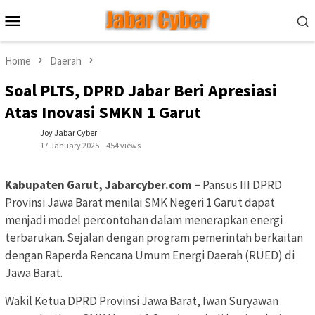
Skip
Mobile
to
Menu
content
Home
Daerah
Soal PLTS, DPRD Jabar Beri Apresiasi
Atas Inovasi SMKN 1 Garut
Joy Jabar Cyber
17 January 2025
454 views
Kabupaten Garut, Jabarcyber.com –
Pansus III DPRD
Provinsi Jawa Barat menilai SMK Negeri 1 Garut dapat
menjadi model percontohan dalam menerapkan energi
terbarukan. Sejalan dengan program pemerintah berkaitan
dengan Raperda Rencana Umum Energi Daerah (RUED) di
Jawa Barat.
Wakil Ketua DPRD Provinsi Jawa Barat, Iwan Suryawan