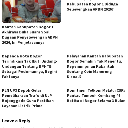
Kabupaten Bogor 1 Diduga
Selewengkan APBN 2026?
Kantah Kabupaten Bogor 1
Akhirnya Buka Suara Soal
Dugaan Penyelewengan ABPN
2026, Ini Penjelasannya
Bapenda Kota Bogor
Pelayanan Kantah Kabupaten
Terindikasi Tak Ikuti Undang-
Bogor Semakin Tak Menentu,
Undangan Tentang BPHTB
Kepemimpinan Kakantah
Sebagai Pedomannya, Begini
Sontang Coin Manurung
Faktanya
Disoal!?
PLN UP3 Depok Gelar
Komitmen Telkom Melalui CSR:
Pemeliharaan Trafo di ULP
Pantau Tumbuh Kembang 46
Bojonggede Guna Pastikan
Batita di Bogor Selama 3 Bulan
Layanan Listrik Prima
Leave a Reply