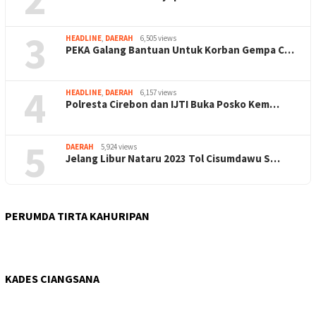
3
HEADLINE
,
DAERAH
6,505 views
PEKA Galang Bantuan Untuk Korban Gempa C…
4
HEADLINE
,
DAERAH
6,157 views
Polresta Cirebon dan IJTI Buka Posko Kem…
5
DAERAH
5,924 views
Jelang Libur Nataru 2023 Tol Cisumdawu S…
PERUMDA TIRTA KAHURIPAN
KADES CIANGSANA