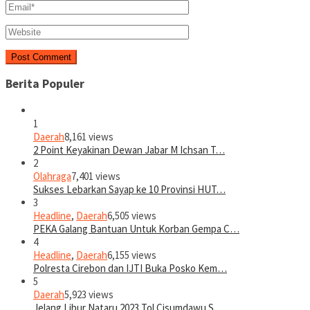
Berita Populer
1
Daerah
8,161 views
2 Point Keyakinan Dewan Jabar M Ichsan T…
2
Olahraga
7,401 views
Sukses Lebarkan Sayap ke 10 Provinsi HUT…
3
Headline
,
Daerah
6,505 views
PEKA Galang Bantuan Untuk Korban Gempa C…
4
Headline
,
Daerah
6,155 views
Polresta Cirebon dan IJTI Buka Posko Kem…
5
Daerah
5,923 views
Jelang Libur Nataru 2023 Tol Cisumdawu S…