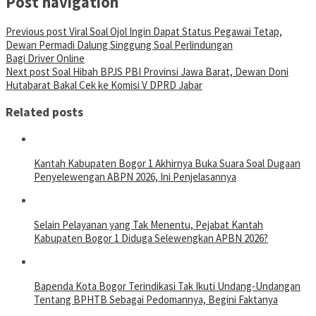
Post navigation
Previous post
Viral Soal Ojol Ingin Dapat Status Pegawai Tetap,
Dewan Permadi Dalung Singgung Soal Perlindungan
Bagi Driver Online
Next post
Soal Hibah BPJS PBI Provinsi Jawa Barat, Dewan Doni
Hutabarat Bakal Cek ke Komisi V DPRD Jabar
Related posts
Kantah Kabupaten Bogor 1 Akhirnya Buka Suara Soal Dugaan
Penyelewengan ABPN 2026, Ini Penjelasannya
Selain Pelayanan yang Tak Menentu, Pejabat Kantah
Kabupaten Bogor 1 Diduga Selewengkan APBN 2026?
Bapenda Kota Bogor Terindikasi Tak Ikuti Undang-Undangan
Tentang BPHTB Sebagai Pedomannya, Begini Faktanya