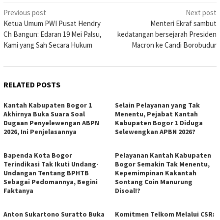
Post
Previous post
Next post
Ketua Umum PWI Pusat Hendry
Menteri Ekraf sambut
navigation
Ch Bangun: Edaran 19 Mei Palsu,
kedatangan bersejarah Presiden
Kami yang Sah Secara Hukum
Macron ke Candi Borobudur
RELATED POSTS
Kantah Kabupaten Bogor 1
Selain Pelayanan yang Tak
Akhirnya Buka Suara Soal
Menentu, Pejabat Kantah
Dugaan Penyelewengan ABPN
Kabupaten Bogor 1 Diduga
2026, Ini Penjelasannya
Selewengkan APBN 2026?
Bapenda Kota Bogor
Pelayanan Kantah Kabupaten
Terindikasi Tak Ikuti Undang-
Bogor Semakin Tak Menentu,
Undangan Tentang BPHTB
Kepemimpinan Kakantah
Sebagai Pedomannya, Begini
Sontang Coin Manurung
Faktanya
Disoal!?
Anton Sukartono Suratto Buka
Komitmen Telkom Melalui CSR: