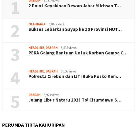
1
DAERAH
8,161 views
2 Point Keyakinan Dewan Jabar M Ichsan T…
2
OLAHRAGA
7,402 views
Sukses Lebarkan Sayap ke 10 Provinsi HUT…
3
HEADLINE
,
DAERAH
6,505 views
PEKA Galang Bantuan Untuk Korban Gempa C…
4
HEADLINE
,
DAERAH
6,156 views
Polresta Cirebon dan IJTI Buka Posko Kem…
5
DAERAH
5,923 views
Jelang Libur Nataru 2023 Tol Cisumdawu S…
PERUMDA TIRTA KAHURIPAN