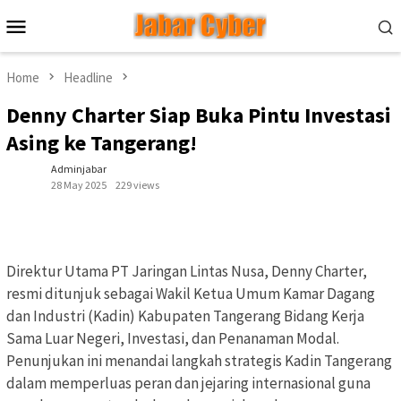
Skip
Mobile
to
Menu
content
Home
Headline
Denny Charter Siap Buka Pintu Investasi
Asing ke Tangerang!
Adminjabar
28 May 2025
229 views
Direktur Utama PT Jaringan Lintas Nusa, Denny Charter,
resmi ditunjuk sebagai Wakil Ketua Umum Kamar Dagang
dan Industri (Kadin) Kabupaten Tangerang Bidang Kerja
Sama Luar Negeri, Investasi, dan Penanaman Modal.
Penunjukan ini menandai langkah strategis Kadin Tangerang
dalam memperluas peran dan jejaring internasional guna