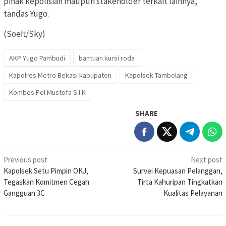
pihak kepolisian maupun stakeholder terkait lainnya,”
tandas Yugo.
(Soeft/Sky)
AKP Yugo Pambudi
bantuan kursi roda
Kapolres Metro Bekasi kabupaten
Kapolsek Tambelang
Kombes Pol Mustofa S.I.K
SHARE
Post
Previous post
Next post
Kapolsek Setu Pimpin OKJ,
Survei Kepuasan Pelanggan,
navigation
Tegaskan Komitmen Cegah
Tirta Kahuripan Tingkatkan
Gangguan 3C
Kualitas Pelayanan