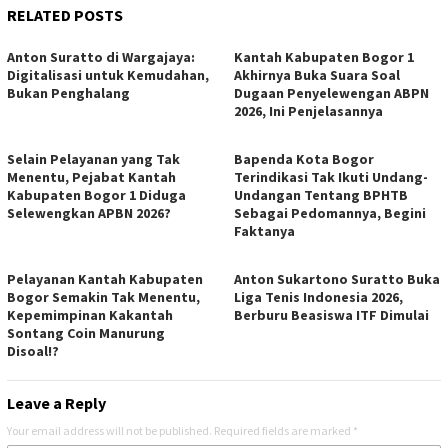
RELATED POSTS
Anton Suratto di Wargajaya:
Kantah Kabupaten Bogor 1
Digitalisasi untuk Kemudahan,
Akhirnya Buka Suara Soal
Bukan Penghalang
Dugaan Penyelewengan ABPN
2026, Ini Penjelasannya
Selain Pelayanan yang Tak
Bapenda Kota Bogor
Menentu, Pejabat Kantah
Terindikasi Tak Ikuti Undang-
Kabupaten Bogor 1 Diduga
Undangan Tentang BPHTB
Selewengkan APBN 2026?
Sebagai Pedomannya, Begini
Faktanya
Pelayanan Kantah Kabupaten
Anton Sukartono Suratto Buka
Bogor Semakin Tak Menentu,
Liga Tenis Indonesia 2026,
Kepemimpinan Kakantah
Berburu Beasiswa ITF Dimulai
Sontang Coin Manurung
Disoal!?
Leave a Reply
Your email address will not be published.
Required fields are marked
*