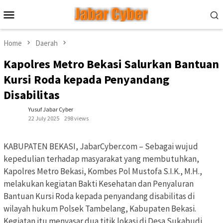
Skip
Mobile
to
Menu
content
Home
Daerah
Kapolres Metro Bekasi Salurkan Bantuan
Kursi Roda kepada Penyandang
Disabilitas
Yusuf Jabar Cyber
22 July 2025
298 views
KABUPATEN BEKASI, JabarCyber.com – Sebagai wujud
kepedulian terhadap masyarakat yang membutuhkan,
Kapolres Metro Bekasi, Kombes Pol Mustofa S.I.K., M.H.,
melakukan kegiatan Bakti Kesehatan dan Penyaluran
Bantuan Kursi Roda kepada penyandang disabilitas di
wilayah hukum Polsek Tambelang, Kabupaten Bekasi.
Kegiatan itu menyasar dua titik lokasi di Desa Sukabudi,