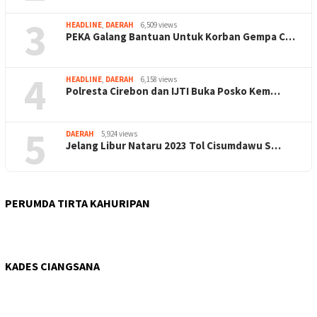
3
HEADLINE
,
DAERAH
6,509 views
PEKA Galang Bantuan Untuk Korban Gempa C…
4
HEADLINE
,
DAERAH
6,158 views
Polresta Cirebon dan IJTI Buka Posko Kem…
5
DAERAH
5,924 views
Jelang Libur Nataru 2023 Tol Cisumdawu S…
PERUMDA TIRTA KAHURIPAN
KADES CIANGSANA