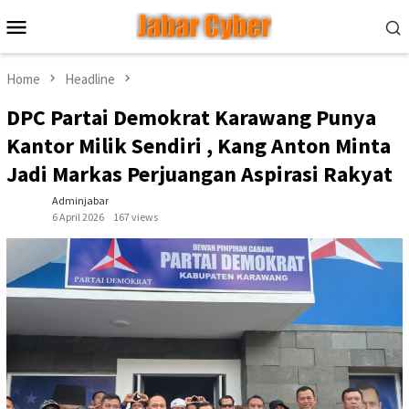
Skip
Mobile
to
Menu
content
Home
Headline
DPC Partai Demokrat Karawang Punya
Kantor Milik Sendiri , Kang Anton Minta
Jadi Markas Perjuangan Aspirasi Rakyat
Adminjabar
6 April 2026
167 views