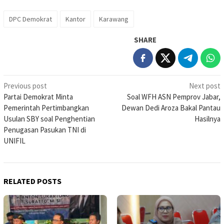
DPC Demokrat
Kantor
Karawang
SHARE
Post
Previous post
Next post
Partai Demokrat Minta
Soal WFH ASN Pemprov Jabar,
navigation
Pemerintah Pertimbangkan
Dewan Dedi Aroza Bakal Pantau
Usulan SBY soal Penghentian
Hasilnya
Penugasan Pasukan TNI di
UNIFIL
RELATED POSTS