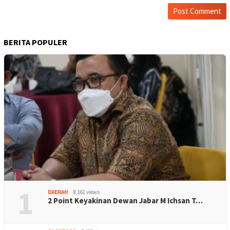
BERITA POPULER
1
DAERAH
8,161 views
2 Point Keyakinan Dewan Jabar M Ichsan T…