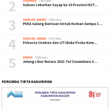
2
OLAHRAGA
7,402 views
Sukses Lebarkan Sayap ke 10 Provinsi HUT…
3
HEADLINE
,
DAERAH
6,505 views
PEKA Galang Bantuan Untuk Korban Gempa C…
4
HEADLINE
,
DAERAH
6,157 views
Polresta Cirebon dan IJTI Buka Posko Kem…
5
DAERAH
5,924 views
Jelang Libur Nataru 2023 Tol Cisumdawu S…
PERUMDA TIRTA KAHURIPAN