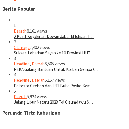
Berita Populer
1
Daerah
8,161 views
2 Point Keyakinan Dewan Jabar M Ichsan T…
2
Olahraga
7,402 views
Sukses Lebarkan Sayap ke 10 Provinsi HUT…
3
Headline
,
Daerah
6,505 views
PEKA Galang Bantuan Untuk Korban Gempa C…
4
Headline
,
Daerah
6,157 views
Polresta Cirebon dan IJTI Buka Posko Kem…
5
Daerah
5,924 views
Jelang Libur Nataru 2023 Tol Cisumdawu S…
Perumda Tirta Kahuripan