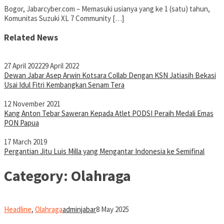
Bogor, Jabarcyber.com – Memasuki usianya yang ke 1 (satu) tahun,
Komunitas Suzuki XL 7 Community […]
Related News
27 April 2022
29 April 2022
Dewan Jabar Asep Arwin Kotsara Collab Dengan KSN Jatiasih Bekasi
Usai Idul Fitri Kembangkan Senam Tera
12 November 2021
Kang Anton Tebar Saweran Kepada Atlet PODSI Peraih Medali Emas
PON Papua
17 March 2019
Pergantian Jitu Luis Milla yang Mengantar Indonesia ke Semifinal
Category:
Olahraga
Headline
,
Olahraga
adminjabar
8 May 2025