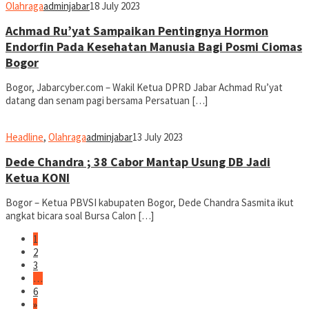
Olahraga
adminjabar
18 July 2023
Achmad Ru’yat Sampaikan Pentingnya Hormon
Endorfin Pada Kesehatan Manusia Bagi Posmi Ciomas
Bogor
Bogor, Jabarcyber.com – Wakil Ketua DPRD Jabar Achmad Ru’yat
datang dan senam pagi bersama Persatuan […]
Headline
,
Olahraga
adminjabar
13 July 2023
Dede Chandra ; 38 Cabor Mantap Usung DB Jadi
Ketua KONI
Bogor – Ketua PBVSI kabupaten Bogor, Dede Chandra Sasmita ikut
angkat bicara soal Bursa Calon […]
1
2
3
…
6
»