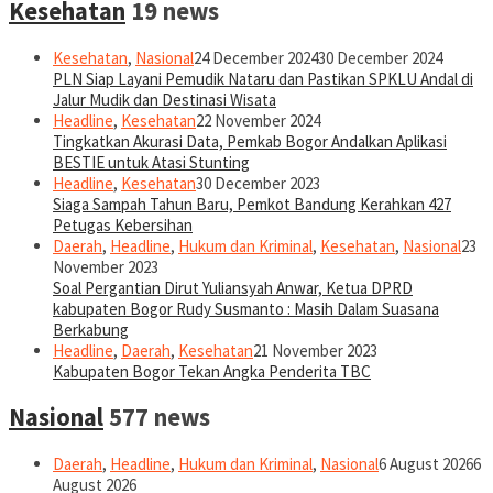
Kesehatan
19 news
Kesehatan
,
Nasional
24 December 2024
30 December 2024
PLN Siap Layani Pemudik Nataru dan Pastikan SPKLU Andal di
Jalur Mudik dan Destinasi Wisata
Headline
,
Kesehatan
22 November 2024
Tingkatkan Akurasi Data, Pemkab Bogor Andalkan Aplikasi
BESTIE untuk Atasi Stunting
Headline
,
Kesehatan
30 December 2023
Siaga Sampah Tahun Baru, Pemkot Bandung Kerahkan 427
Petugas Kebersihan
Daerah
,
Headline
,
Hukum dan Kriminal
,
Kesehatan
,
Nasional
23
November 2023
Soal Pergantian Dirut Yuliansyah Anwar, Ketua DPRD
kabupaten Bogor Rudy Susmanto : Masih Dalam Suasana
Berkabung
Headline
,
Daerah
,
Kesehatan
21 November 2023
Kabupaten Bogor Tekan Angka Penderita TBC
Nasional
577 news
Daerah
,
Headline
,
Hukum dan Kriminal
,
Nasional
6 August 2026
6
August 2026