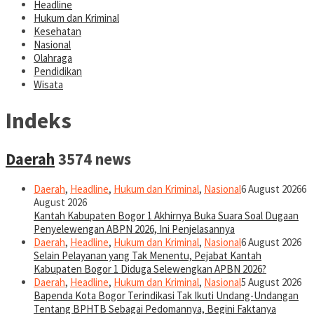
Headline
Hukum dan Kriminal
Kesehatan
Nasional
Olahraga
Pendidikan
Wisata
Indeks
Daerah
3574 news
Daerah
,
Headline
,
Hukum dan Kriminal
,
Nasional
6 August 2026
6
August 2026
Kantah Kabupaten Bogor 1 Akhirnya Buka Suara Soal Dugaan
Penyelewengan ABPN 2026, Ini Penjelasannya
Daerah
,
Headline
,
Hukum dan Kriminal
,
Nasional
6 August 2026
Selain Pelayanan yang Tak Menentu, Pejabat Kantah
Kabupaten Bogor 1 Diduga Selewengkan APBN 2026?
Daerah
,
Headline
,
Hukum dan Kriminal
,
Nasional
5 August 2026
Bapenda Kota Bogor Terindikasi Tak Ikuti Undang-Undangan
Tentang BPHTB Sebagai Pedomannya, Begini Faktanya