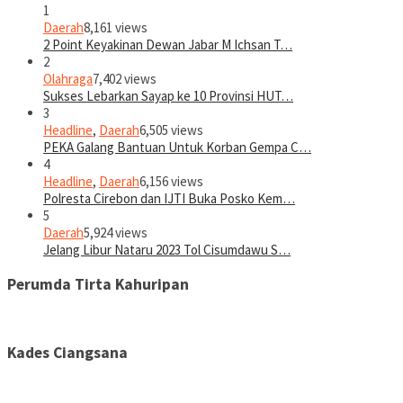
1
Daerah
8,161 views
2 Point Keyakinan Dewan Jabar M Ichsan T…
2
Olahraga
7,402 views
Sukses Lebarkan Sayap ke 10 Provinsi HUT…
3
Headline
,
Daerah
6,505 views
PEKA Galang Bantuan Untuk Korban Gempa C…
4
Headline
,
Daerah
6,156 views
Polresta Cirebon dan IJTI Buka Posko Kem…
5
Daerah
5,924 views
Jelang Libur Nataru 2023 Tol Cisumdawu S…
Perumda Tirta Kahuripan
Kades Ciangsana