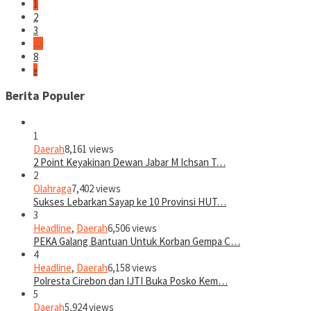
1
2
3
…
8
»
Berita Populer
1
Daerah
8,161 views
2 Point Keyakinan Dewan Jabar M Ichsan T…
2
Olahraga
7,402 views
Sukses Lebarkan Sayap ke 10 Provinsi HUT…
3
Headline
,
Daerah
6,506 views
PEKA Galang Bantuan Untuk Korban Gempa C…
4
Headline
,
Daerah
6,158 views
Polresta Cirebon dan IJTI Buka Posko Kem…
5
Daerah
5,924 views