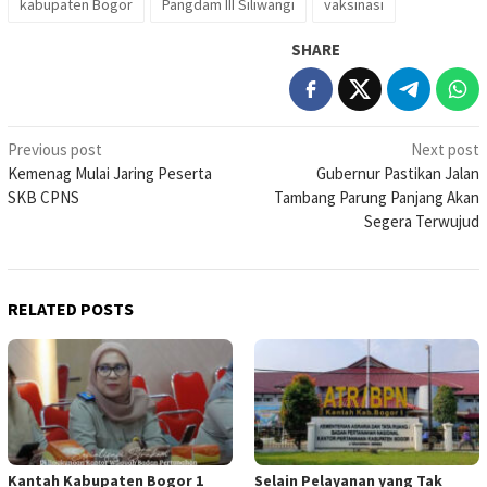
kabupaten Bogor
Pangdam III Siliwangi
vaksinasi
SHARE
Post
Previous post
Next post
Kemenag Mulai Jaring Peserta
Gubernur Pastikan Jalan
navigation
SKB CPNS
Tambang Parung Panjang Akan
Segera Terwujud
RELATED POSTS
Kantah Kabupaten Bogor 1
Selain Pelayanan yang Tak