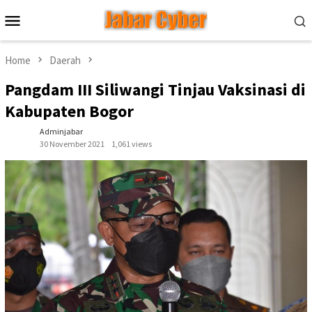
Skip
Mobile
to
Menu
content
Home
Daerah
Pangdam III Siliwangi Tinjau Vaksinasi di
Kabupaten Bogor
Adminjabar
30 November 2021
1,061 views