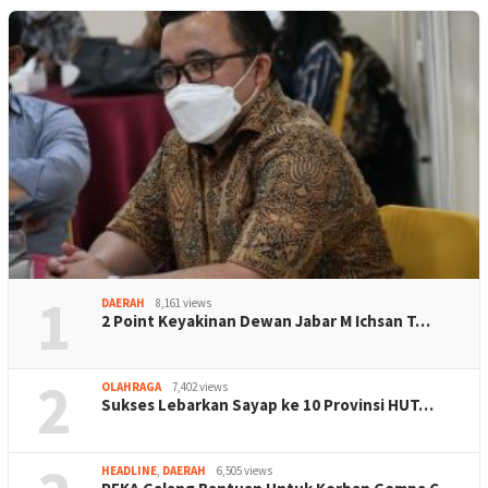
1
DAERAH
8,161 views
2 Point Keyakinan Dewan Jabar M Ichsan T…
2
OLAHRAGA
7,402 views
Sukses Lebarkan Sayap ke 10 Provinsi HUT…
HEADLINE
,
DAERAH
6,505 views