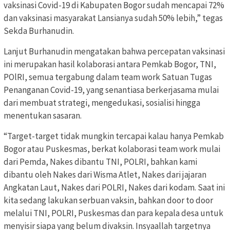
vaksinasi Covid-19 di Kabupaten Bogor sudah mencapai 72%
dan vaksinasi masyarakat Lansianya sudah 50% lebih,” tegas
Sekda Burhanudin.
Lanjut Burhanudin mengatakan bahwa percepatan vaksinasi
ini merupakan hasil kolaborasi antara Pemkab Bogor, TNI,
POlRI, semua tergabung dalam team work Satuan Tugas
Penanganan Covid-19, yang senantiasa berkerjasama mulai
dari membuat strategi, mengedukasi, sosialisi hingga
menentukan sasaran.
“Target-target tidak mungkin tercapai kalau hanya Pemkab
Bogor atau Puskesmas, berkat kolaborasi team work mulai
dari Pemda, Nakes dibantu TNI, POLRI, bahkan kami
dibantu oleh Nakes dari Wisma Atlet, Nakes dari jajaran
Angkatan Laut, Nakes dari POLRI, Nakes dari kodam. Saat ini
kita sedang lakukan serbuan vaksin, bahkan door to door
melalui TNI, POLRI, Puskesmas dan para kepala desa untuk
menyisir siapa yang belum divaksin. Insyaallah targetnya