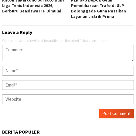
Anton Sukartono Suratto Buka
PLN UP3 Depok Gelar
Liga Tenis Indonesia 2026,
Pemeliharaan Trafo di ULP
Berburu Beasiswa ITF Dimulai
Bojonggede Guna Pastikan
Layanan Listrik Prima
Leave a Reply
Your email address will not be published.
Required fields are marked
*
BERITA POPULER