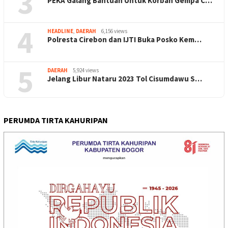
3
PEKA Galang Bantuan Untuk Korban Gempa C…
4
HEADLINE
,
DAERAH
6,156 views
Polresta Cirebon dan IJTI Buka Posko Kem…
5
DAERAH
5,924 views
Jelang Libur Nataru 2023 Tol Cisumdawu S…
PERUMDA TIRTA KAHURIPAN