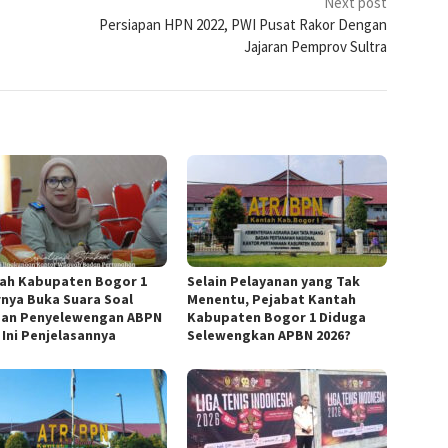
Next post
Persiapan HPN 2022, PWI Pusat Rakor Dengan
Jajaran Pemprov Sultra
ah Kabupaten Bogor 1
Selain Pelayanan yang Tak
rnya Buka Suara Soal
Menentu, Pejabat Kantah
an Penyelewengan ABPN
Kabupaten Bogor 1 Diduga
 Ini Penjelasannya
Selewengkan APBN 2026?