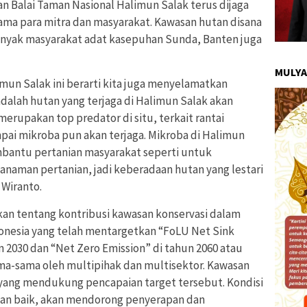
an Balai Taman Nasional Halimun Salak terus dijaga
sama para mitra dan masyarakat. Kawasan hutan disana
nyak masyarakat adat kasepuhan Sunda, Banten juga
MULYA
mun Salak ini berarti kita juga menyelamatkan
dalah hutan yang terjaga di Halimun Salak akan
rupakan top predator di situ, terkait rantai
pai mikroba pun akan terjaga. Mikroba di Halimun
bantu pertanian masyarakat seperti untuk
aman pertanian, jadi keberadaan hutan yang lestari
 Wiranto.
kan tentang kontribusi kawasan konservasi dalam
onesia yang telah mentargetkan “FoLU Net Sink
2030 dan “Net Zero Emission” di tahun 2060 atau
ama-sama oleh multipihak dan multisektor. Kawasan
u yang mendukung pencapaian target tersebut. Kondisi
gan baik, akan mendorong penyerapan dan