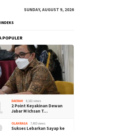
SUNDAY, AUGUST 9, 2026
INDEKS
A POPULER
1
DAERAH
8,161 views
2 Point Keyakinan Dewan
Jabar M Ichsan T…
2
OLAHRAGA
7,403 views
Sukses Lebarkan Sayap ke