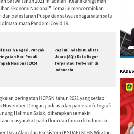
dan Satwa tahun 2021 ini adalah “Keanekaragaman
lihan Ekonomi Nasional”. Tema ini mencerminkan
 dan pelestarian Puspa dan satwa sebagai salah satu
l dimasa-masa Pandemi Covid 19.
si Bersih Negeri, Puncak
Pagi Ini Indeks Kualitas
ringatan Hari Peduli
Udara (AQI) Kota Bogor
mpah Nasional 2024
Terpantau Terbersih di
Indonesia
KADES
gkaian peringatan HCPSN tahun 2021 yang setiap
 5 November. Dengan podcast dan pameran fotografi
unung Halimun Salak, diharapkan semakin
aan masyarakat pada flora dan fauna di Indonesia.
ber Daya Alam dan Ekosistem (KSDAE) KLHK Wiratno