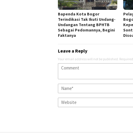
Bapenda Kota Bogor
Pela
Terindikasi Tak Ikuti Undang-
Bogo
Undangan Tentang BPHTB
Kepe
Sebagai Pedomannya, Begini
Sont
Faktanya
Disoa
Leave a Reply
Your email address will not be published.
Required