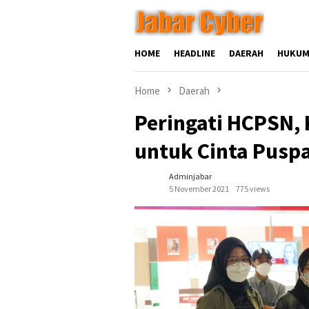
Skip
to
content
HOME
HEADLINE
DAERAH
HUKUM
Home
Daerah
Peringati HCPSN,
untuk Cinta Pusp
Adminjabar
5 November 2021
775 views