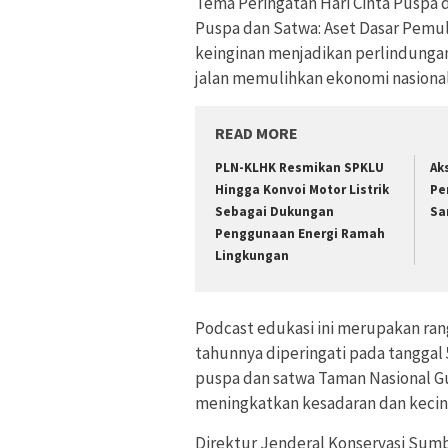
Tema Peringatan Hari Cinta Puspa 
Puspa dan Satwa: Aset Dasar Pemu
keinginan menjadikan perlindungan
jalan memulihkan ekonomi nasiona
READ MORE
PLN-KLHK Resmikan SPKLU
Ak
Hingga Konvoi Motor Listrik
Pe
Sebagai Dukungan
Sa
Penggunaan Energi Ramah
Lingkungan
Podcast edukasi ini merupakan ran
tahunnya diperingati pada tanggal
puspa dan satwa Taman Nasional G
meningkatkan kesadaran dan kecint
Direktur Jenderal Konservasi Sum