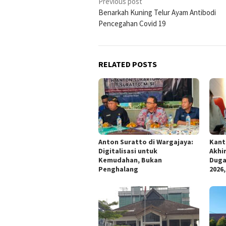
Post
Previous post
Benarkah Kuning Telur Ayam Antibodi
navigation
Pencegahan Covid 19
RELATED POSTS
Anton Suratto di Wargajaya:
Kant
Digitalisasi untuk
Akhi
Kemudahan, Bukan
Duga
Penghalang
2026,