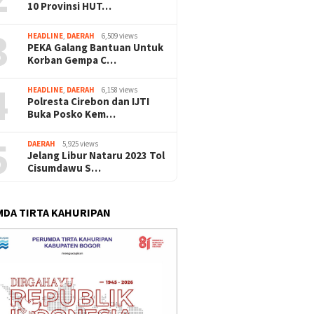
10 Provinsi HUT…
3
HEADLINE
,
DAERAH
6,509 views
PEKA Galang Bantuan Untuk
Korban Gempa C…
4
HEADLINE
,
DAERAH
6,158 views
Polresta Cirebon dan IJTI
Buka Posko Kem…
5
DAERAH
5,925 views
Jelang Libur Nataru 2023 Tol
Cisumdawu S…
DA TIRTA KAHURIPAN