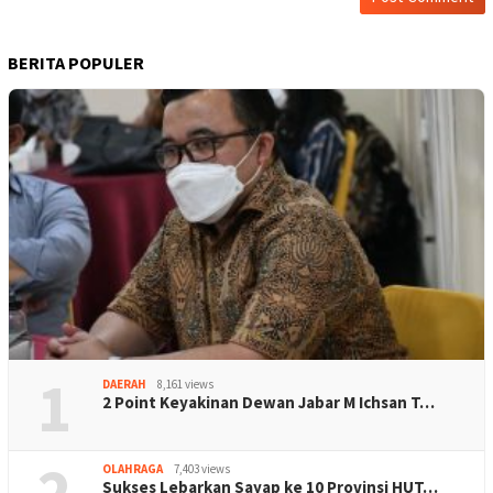
BERITA POPULER
1
DAERAH
8,161 views
2 Point Keyakinan Dewan Jabar M Ichsan T…
2
OLAHRAGA
7,403 views
Sukses Lebarkan Sayap ke 10 Provinsi HUT…