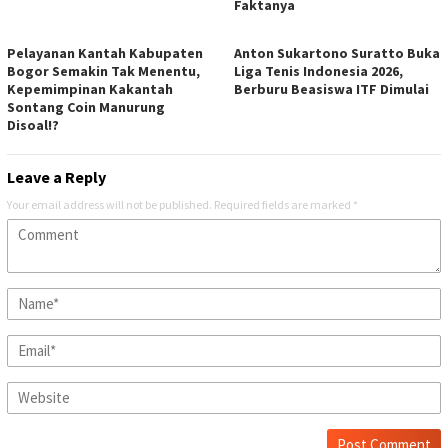
Faktanya
Pelayanan Kantah Kabupaten
Anton Sukartono Suratto Buka
Bogor Semakin Tak Menentu,
Liga Tenis Indonesia 2026,
Kepemimpinan Kakantah
Berburu Beasiswa ITF Dimulai
Sontang Coin Manurung
Disoal!?
Leave a Reply
Your email address will not be published.
Required fields are marked
*