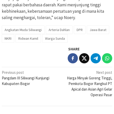
rapat pakai berbahasa daerah. Kami menjunjung tinggi
kebhinekaan, kebersamaan persatuan yang di mana kita
saling menghargai, toleran,” ucap Noery.
Angkatan Muda Siliwangi
Arteria Dahlan
DPR
Jawa Barat
NKRI
Ridwan Kamil
Warga Sunda
SHARE
Post
Previous post
Next post
Pangdam III Siliwangi Kunjungi
Harga Minyak Goreng Tinggi,
navigation
Kabupaten Bogor
Pemkota Bogor Rangkul PT
Apical dan Asian Agri Gelar
Operasi Pasar