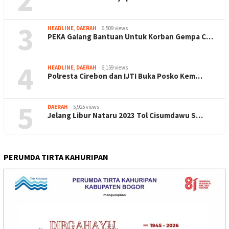
3
HEADLINE
,
DAERAH
6,509 views
PEKA Galang Bantuan Untuk Korban Gempa C…
4
HEADLINE
,
DAERAH
6,159 views
Polresta Cirebon dan IJTI Buka Posko Kem…
5
DAERAH
5,925 views
Jelang Libur Nataru 2023 Tol Cisumdawu S…
PERUMDA TIRTA KAHURIPAN