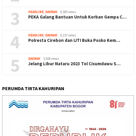
3
HEADLINE
,
DAERAH
6,505 views
PEKA Galang Bantuan Untuk Korban Gempa C…
4
HEADLINE
,
DAERAH
6,157 views
Polresta Cirebon dan IJTI Buka Posko Kem…
5
DAERAH
5,924 views
Jelang Libur Nataru 2023 Tol Cisumdawu S…
PERUMDA TIRTA KAHURIPAN