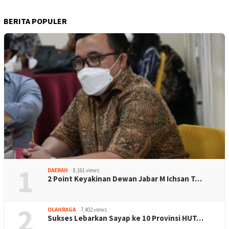
BERITA POPULER
1
DAERAH
8,161 views
2 Point Keyakinan Dewan Jabar M Ichsan T…
2
OLAHRAGA
7,402 views
Sukses Lebarkan Sayap ke 10 Provinsi HUT…