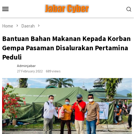
Skip
Mobile
to
Menu
content
Home
Daerah
Bantuan Bahan Makanan Kepada Korban
Gempa Pasaman Disalurakan Pertamina
Peduli
Adminjabar
27 February 2022
689 views