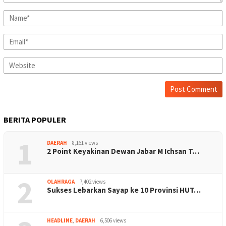
BERITA POPULER
1
DAERAH
8,161 views
2 Point Keyakinan Dewan Jabar M Ichsan T…
2
OLAHRAGA
7,402 views
Sukses Lebarkan Sayap ke 10 Provinsi HUT…
HEADLINE
,
DAERAH
6,506 views