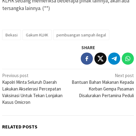
KLHK sedang memeriksa beberapa pihak lainnya, akan ada
tersangka lainnya. (**)
Bekasi
Gakum KLHK
pembuangan sampah ilegal
SHARE
Post
Previous post
Next post
Kapolri Minta Seluruh Daerah
Bantuan Bahan Makanan Kepada
navigation
Lakukan Akselerasi Percepatan
Korban Gempa Pasaman
Vaksinasi Untuk Tekan Lonjakan
Disalurakan Pertamina Peduli
Kasus Omicron
RELATED POSTS