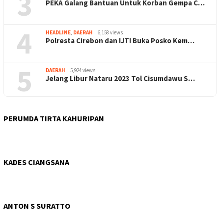
3
PEKA Galang Bantuan Untuk Korban Gempa C…
4
HEADLINE
,
DAERAH
6,158 views
Polresta Cirebon dan IJTI Buka Posko Kem…
5
DAERAH
5,924 views
Jelang Libur Nataru 2023 Tol Cisumdawu S…
PERUMDA TIRTA KAHURIPAN
KADES CIANGSANA
ANTON S SURATTO