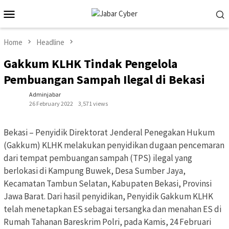
Skip
Mobile
to
Menu
content
Home
Headline
Gakkum KLHK Tindak Pengelola
Pembuangan Sampah Ilegal di Bekasi
Adminjabar
26 February 2022
3,571 views
Bekasi – Penyidik Direktorat Jenderal Penegakan Hukum
(Gakkum) KLHK melakukan penyidikan dugaan pencemaran
dari tempat pembuangan sampah (TPS) ilegal yang
berlokasi di Kampung Buwek, Desa Sumber Jaya,
Kecamatan Tambun Selatan, Kabupaten Bekasi, Provinsi
Jawa Barat. Dari hasil penyidikan, Penyidik Gakkum KLHK
telah menetapkan ES sebagai tersangka dan menahan ES di
Rumah Tahanan Bareskrim Polri, pada Kamis, 24 Februari