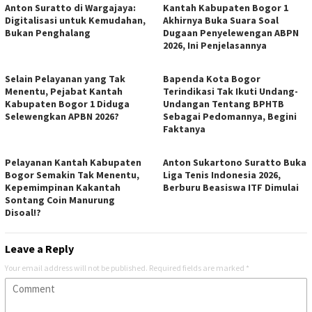
Anton Suratto di Wargajaya:
Kantah Kabupaten Bogor 1
Digitalisasi untuk Kemudahan,
Akhirnya Buka Suara Soal
Bukan Penghalang
Dugaan Penyelewengan ABPN
2026, Ini Penjelasannya
Selain Pelayanan yang Tak
Bapenda Kota Bogor
Menentu, Pejabat Kantah
Terindikasi Tak Ikuti Undang-
Kabupaten Bogor 1 Diduga
Undangan Tentang BPHTB
Selewengkan APBN 2026?
Sebagai Pedomannya, Begini
Faktanya
Pelayanan Kantah Kabupaten
Anton Sukartono Suratto Buka
Bogor Semakin Tak Menentu,
Liga Tenis Indonesia 2026,
Kepemimpinan Kakantah
Berburu Beasiswa ITF Dimulai
Sontang Coin Manurung
Disoal!?
Leave a Reply
Your email address will not be published.
Required fields are marked
*