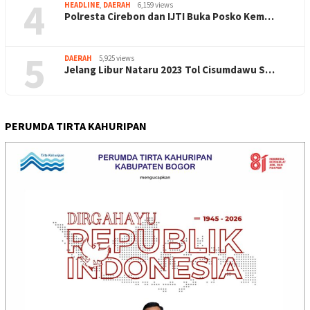
4
HEADLINE
,
DAERAH
6,159 views
Polresta Cirebon dan IJTI Buka Posko Kem…
5
DAERAH
5,925 views
Jelang Libur Nataru 2023 Tol Cisumdawu S…
PERUMDA TIRTA KAHURIPAN