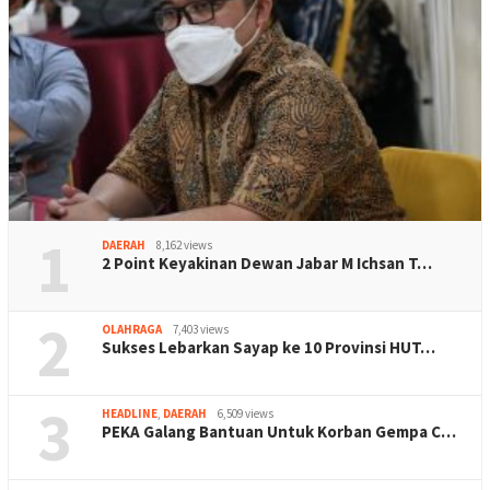
1
DAERAH
8,162 views
2 Point Keyakinan Dewan Jabar M Ichsan T…
2
OLAHRAGA
7,403 views
Sukses Lebarkan Sayap ke 10 Provinsi HUT…
3
HEADLINE
,
DAERAH
6,509 views
PEKA Galang Bantuan Untuk Korban Gempa C…