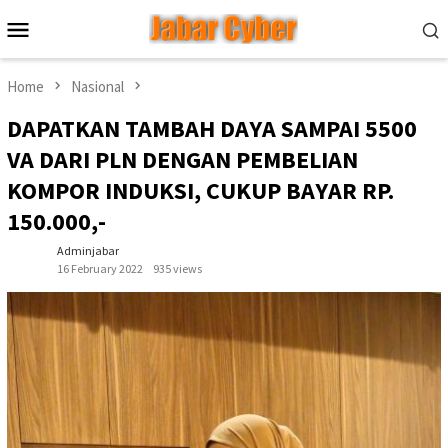
Skip
Mobile
to
Menu
content
Home
Nasional
DAPATKAN TAMBAH DAYA SAMPAI 5500
VA DARI PLN DENGAN PEMBELIAN
KOMPOR INDUKSI, CUKUP BAYAR RP.
150.000,-
Adminjabar
16 February 2022
935 views