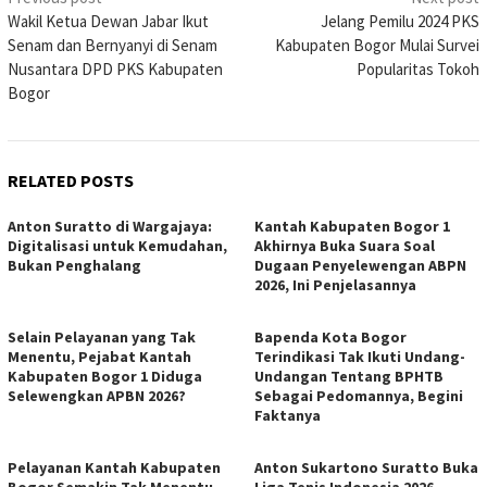
Post
Wakil Ketua Dewan Jabar Ikut
Jelang Pemilu 2024 PKS
navigation
Senam dan Bernyanyi di Senam
Kabupaten Bogor Mulai Survei
Nusantara DPD PKS Kabupaten
Popularitas Tokoh
Bogor
RELATED POSTS
Anton Suratto di Wargajaya:
Kantah Kabupaten Bogor 1
Digitalisasi untuk Kemudahan,
Akhirnya Buka Suara Soal
Bukan Penghalang
Dugaan Penyelewengan ABPN
2026, Ini Penjelasannya
Selain Pelayanan yang Tak
Bapenda Kota Bogor
Menentu, Pejabat Kantah
Terindikasi Tak Ikuti Undang-
Kabupaten Bogor 1 Diduga
Undangan Tentang BPHTB
Selewengkan APBN 2026?
Sebagai Pedomannya, Begini
Faktanya
Pelayanan Kantah Kabupaten
Anton Sukartono Suratto Buka
Bogor Semakin Tak Menentu,
Liga Tenis Indonesia 2026,