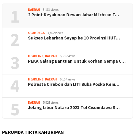
1
DAERAH
8,161 views
2 Point Keyakinan Dewan Jabar M Ichsan T…
2
OLAHRAGA
7,402 views
Sukses Lebarkan Sayap ke 10 Provinsi HUT…
3
HEADLINE
,
DAERAH
6,505 views
PEKA Galang Bantuan Untuk Korban Gempa C…
4
HEADLINE
,
DAERAH
6,157 views
Polresta Cirebon dan IJTI Buka Posko Kem…
5
DAERAH
5,924 views
Jelang Libur Nataru 2023 Tol Cisumdawu S…
PERUMDA TIRTA KAHURIPAN