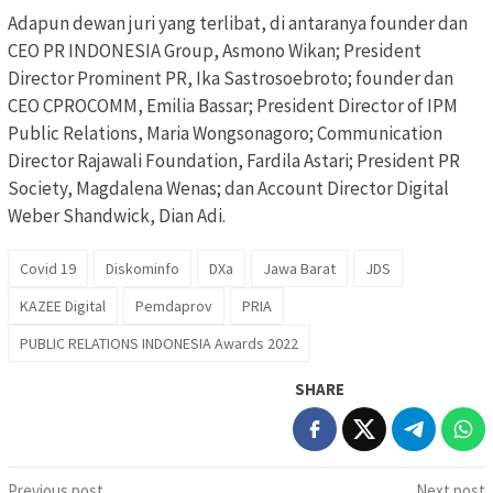
Adapun dewan juri yang terlibat, di antaranya founder dan
CEO PR INDONESIA Group, Asmono Wikan; President
Director Prominent PR, Ika Sastrosoebroto; founder dan
CEO CPROCOMM, Emilia Bassar; President Director of IPM
Public Relations, Maria Wongsonagoro; Communication
Director Rajawali Foundation, Fardila Astari; President PR
Society, Magdalena Wenas; dan Account Director Digital
Weber Shandwick, Dian Adi.
Covid 19
Diskominfo
DXa
Jawa Barat
JDS
KAZEE Digital
Pemdaprov
PRIA
PUBLIC RELATIONS INDONESIA Awards 2022
SHARE
Previous post
Next post