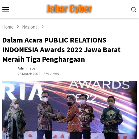
Skip
Mobile
to
Menu
content
Home
Nasional
Dalam Acara PUBLIC RELATIONS
INDONESIA Awards 2022 Jawa Barat
Meraih Tiga Penghargaan
Adminjabar
26 March 2022
579 views