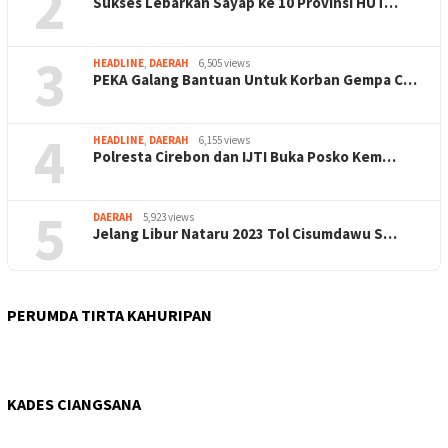
2
Sukses Lebarkan Sayap ke 10 Provinsi HUT…
3
HEADLINE
,
DAERAH
6,505 views
PEKA Galang Bantuan Untuk Korban Gempa C…
4
HEADLINE
,
DAERAH
6,155 views
Polresta Cirebon dan IJTI Buka Posko Kem…
5
DAERAH
5,923 views
Jelang Libur Nataru 2023 Tol Cisumdawu S…
PERUMDA TIRTA KAHURIPAN
KADES CIANGSANA