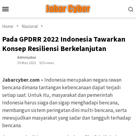
Skip
Mobile
to
Menu
content
Home
Nasional
Pada GPDRR 2022 Indonesia Tawarkan
Konsep Resiliensi Berkelanjutan
Adminjabar
25 May 2022
525 views
Jabarcyber.com –
Indonesia merupakan negara rawan
bencana dimana tantangan kebencanaan dapat terjadi
setiap saat. Untuk itu, masyarakat dan pemerintah
Indonesia harus siaga dan sigap menghadapi bencana,
membangun sistem peringatan dini multi-bencana, serta
mewujudkan masyarakat yang sadar dan tangguh terhadap
bencana.