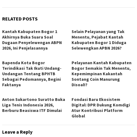
RELATED POSTS
Kantah Kabupaten Bogor 1
Selain Pelayanan yang Tak
Akhirnya Buka Suara Soal
Menentu, Pejabat Kantah
Dugaan Penyelewengan ABPN
Kabupaten Bogor 1 Diduga
2026, Ini Penjelasannya
Selewengkan APBN 2026?
Bapenda Kota Bogor
Pelayanan Kantah Kabupaten
Terindikasi Tak Ikuti Undang-
Bogor Semakin Tak Menentu,
Undangan Tentang BPHTB
Kepemimpinan Kakantah
Sebagai Pedomannya, Begini
Sontang Coin Manurung
Faktanya
Disoal!?
Anton Sukartono Suratto Buka
Fondasi Baru Ekosistem
Liga Tenis Indonesia 2026,
Digital: DPR Dukung Komdigi
Berburu Beasiswa ITF Dimulai
Atur Kontribusi Platform
Global
Leave a Reply