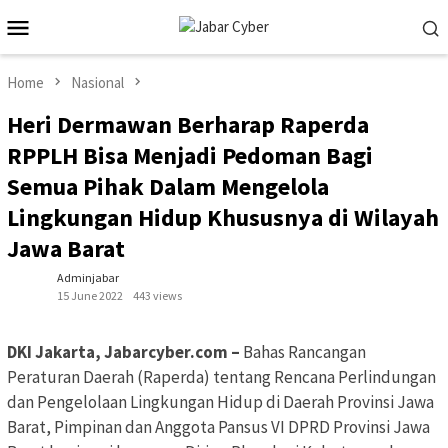
Skip
Mobile
to
Menu
content
Home
Nasional
Heri Dermawan Berharap Raperda
RPPLH Bisa Menjadi Pedoman Bagi
Semua Pihak Dalam Mengelola
Lingkungan Hidup Khususnya di Wilayah
Jawa Barat
Adminjabar
15 June 2022
443 views
DKI Jakarta, Jabarcyber.com –
Bahas Rancangan
Peraturan Daerah (Raperda) tentang Rencana Perlindungan
dan Pengelolaan Lingkungan Hidup di Daerah Provinsi Jawa
Barat, Pimpinan dan Anggota Pansus VI DPRD Provinsi Jawa