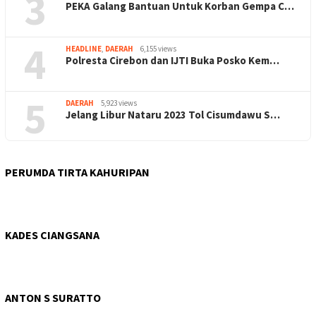
3
PEKA Galang Bantuan Untuk Korban Gempa C…
4
HEADLINE
,
DAERAH
6,155 views
Polresta Cirebon dan IJTI Buka Posko Kem…
5
DAERAH
5,923 views
Jelang Libur Nataru 2023 Tol Cisumdawu S…
PERUMDA TIRTA KAHURIPAN
KADES CIANGSANA
ANTON S SURATTO