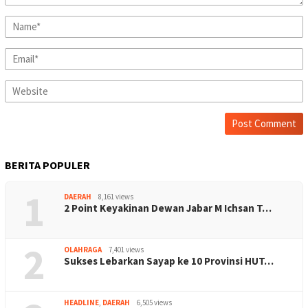
BERITA POPULER
1
DAERAH
8,161 views
2 Point Keyakinan Dewan Jabar M Ichsan T…
2
OLAHRAGA
7,401 views
Sukses Lebarkan Sayap ke 10 Provinsi HUT…
HEADLINE
,
DAERAH
6,505 views