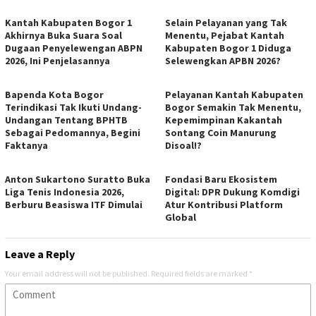
Kantah Kabupaten Bogor 1
Selain Pelayanan yang Tak
Akhirnya Buka Suara Soal
Menentu, Pejabat Kantah
Dugaan Penyelewengan ABPN
Kabupaten Bogor 1 Diduga
2026, Ini Penjelasannya
Selewengkan APBN 2026?
Bapenda Kota Bogor
Pelayanan Kantah Kabupaten
Terindikasi Tak Ikuti Undang-
Bogor Semakin Tak Menentu,
Undangan Tentang BPHTB
Kepemimpinan Kakantah
Sebagai Pedomannya, Begini
Sontang Coin Manurung
Faktanya
Disoal!?
Anton Sukartono Suratto Buka
Fondasi Baru Ekosistem
Liga Tenis Indonesia 2026,
Digital: DPR Dukung Komdigi
Berburu Beasiswa ITF Dimulai
Atur Kontribusi Platform
Global
Leave a Reply
Your email address will not be published.
Required fields are marked
*