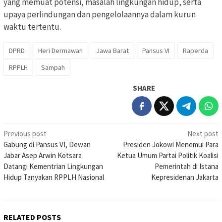
yang memuat potensi, masalah lingkungan hidup, serta
upaya perlindungan dan pengelolaannya dalam kurun
waktu tertentu.
DPRD
Heri Dermawan
Jawa Barat
Pansus VI
Raperda
RPPLH
Sampah
SHARE
Post
Previous post
Next post
Gabung di Pansus VI, Dewan
Presiden Jokowi Menemui Para
navigation
Jabar Asep Arwin Kotsara
Ketua Umum Partai Politik Koalisi
Datangi Kementrian Lingkungan
Pemerintah di Istana
Hidup Tanyakan RPPLH Nasional
Kepresidenan Jakarta
RELATED POSTS