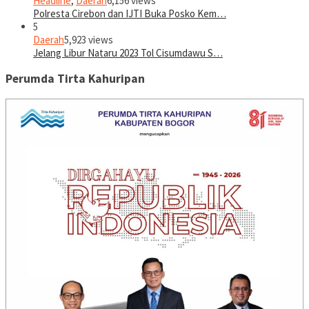
Headline
,
Daerah
6,156 views
Polresta Cirebon dan IJTI Buka Posko Kem…
5
Daerah
5,923 views
Jelang Libur Nataru 2023 Tol Cisumdawu S…
Perumda Tirta Kahuripan