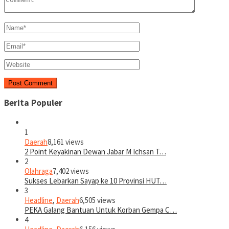
Berita Populer
1
Daerah
8,161 views
2 Point Keyakinan Dewan Jabar M Ichsan T…
2
Olahraga
7,402 views
Sukses Lebarkan Sayap ke 10 Provinsi HUT…
3
Headline
,
Daerah
6,505 views
PEKA Galang Bantuan Untuk Korban Gempa C…
4