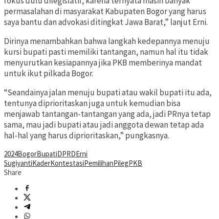
fokus dulu dilegislatif, karena ternyata masih banyak
permasalahan di masyarakat Kabupaten Bogor yang harus
saya bantu dan advokasi ditingkat Jawa Barat,” lanjut Erni.
Dirinya menambahkan bahwa langkah kedepannya menuju
kursi bupati pasti memiliki tantangan, namun hal itu tidak
menyurutkan kesiapannya jika PKB memberinya mandat
untuk ikut pilkada Bogor.
“Seandainya jalan menuju bupati atau wakil bupati itu ada,
tentunya diprioritaskan juga untuk kemudian bisa
menjawab tantangan-tantangan yang ada, jadi PRnya tetap
sama, mau jadi bupati atau jadi anggota dewan tetap ada
hal-hal yang harus diprioritaskan,” pungkasnya.
2024
Bogor
Bupati
DPRD
Erni
Sugiyanti
Kader
Kontestasi
Pemilihan
Pileg
PKB
Share