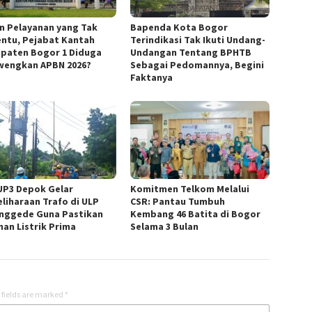
in Pelayanan yang Tak
Bapenda Kota Bogor
ntu, Pejabat Kantah
Terindikasi Tak Ikuti Undang-
paten Bogor 1 Diduga
Undangan Tentang BPHTB
wengkan APBN 2026?
Sebagai Pedomannya, Begini
Faktanya
UP3 Depok Gelar
Komitmen Telkom Melalui
liharaan Trafo di ULP
CSR: Pantau Tumbuh
nggede Guna Pastikan
Kembang 46 Batita di Bogor
nan Listrik Prima
Selama 3 Bulan
 fields are marked
*