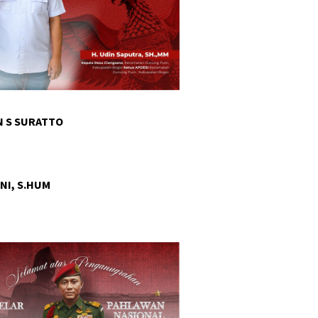
 S SURATTO
NI, S.HUM