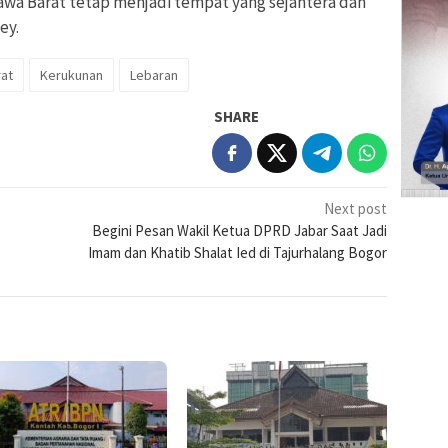
wa Barat tetap menjadi tempat yang sejahtera dan
ey.
at
Kerukunan
Lebaran
SHARE
Next post
Begini Pesan Wakil Ketua DPRD Jabar Saat Jadi
Imam dan Khatib Shalat Ied di Tajurhalang Bogor