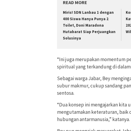
READ MORE
Miris! SDN Lanbau 1 dengan
Ko
400 Siswa Hanya Punya 2
Ka
Toilet, Doni Maradona
20
Hutabarat Siap Perjuangkan
Wi
Solusinya
“Ini juga merupakan momentum pen
spiritual yang terkandung di dalam
Sebagai warga Jabar, Bey menginga
subur makmur, cukup sandang pang
sentosa.
“Dua konsep ini mengajarkan kita 
mengutamakan keteraturan, baik
hubungan antarmanusia,” katanya.
Bey pun mengajak masyarakat Jab