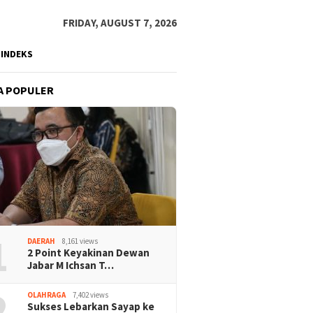
FRIDAY, AUGUST 7, 2026
INDEKS
A POPULER
1
DAERAH
8,161 views
2 Point Keyakinan Dewan
Jabar M Ichsan T…
2
OLAHRAGA
7,402 views
Sukses Lebarkan Sayap ke