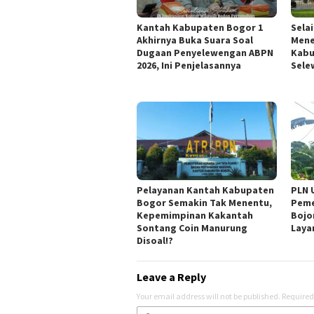
Kantah Kabupaten Bogor 1
Sela
Akhirnya Buka Suara Soal
Mene
Dugaan Penyelewengan ABPN
Kabu
2026, Ini Penjelasannya
Sele
Pelayanan Kantah Kabupaten
PLN 
Bogor Semakin Tak Menentu,
Peme
Kepemimpinan Kakantah
Bojo
Sontang Coin Manurung
Laya
Disoal!?
Leave a Reply
Your email address will not be published.
Required