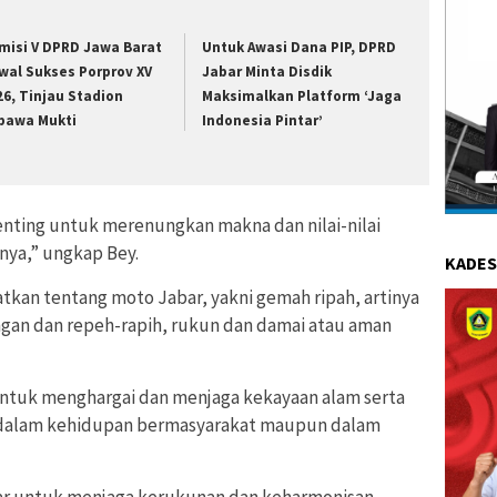
misi V DPRD Jawa Barat
Untuk Awasi Dana PIP, DPRD
wal Sukses Porprov XV
Jabar Minta Disdik
26, Tinjau Stadion
Maksimalkan Platform ‘Jaga
bawa Mukti
Indonesia Pintar’
ting untuk merenungkan makna dan nilai-nilai
nya,” ungkap Bey.
KADES
tkan tentang moto Jabar, yakni gemah ripah, artinya
an dan repeh-rapih, rukun dan damai atau aman
untuk menghargai dan menjaga kekayaan alam serta
 dalam kehidupan bermasyarakat maupun dalam
ar untuk menjaga kerukunan dan keharmonisan