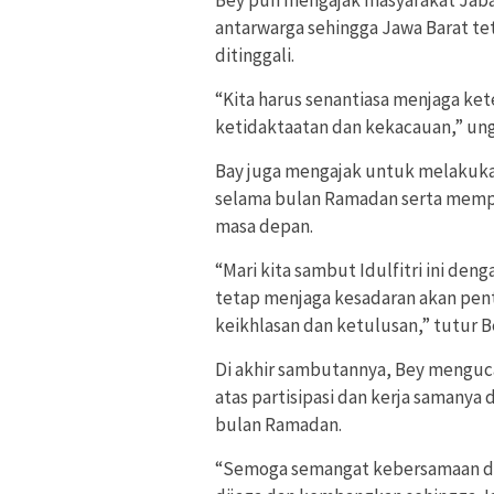
antarwarga sehingga Jawa Barat t
ditinggali.
“Kita harus senantiasa menjaga ke
ketidaktaatan dan kekacauan,” un
Bay juga mengajak untuk melakukan
selama bulan Ramadan serta memper
masa depan.
“Mari kita sambut Idulfitri ini d
tetap menjaga kesadaran akan pen
keikhlasan dan ketulusan,” tutur B
Di akhir sambutannya, Bey menguc
atas partisipasi dan kerja samany
bulan Ramadan.
“Semoga semangat kebersamaan dan