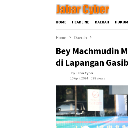
Skip
to
content
HOME
HEADLINE
DAERAH
HUKUM
Home
Daerah
Bey Machmudin Me
di Lapangan Gasi
Joy Jabar Cyber
10 April 2024
328 views