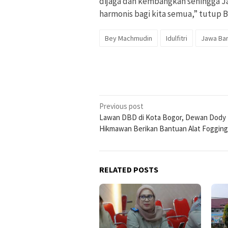
dijaga dan kembangkan sehingga Ja
harmonis bagi kita semua,” tutup B
Bey Machmudin
Idulfitri
Jawa Bar
Post
Previous post
Lawan DBD di Kota Bogor, Dewan Dody
navigation
Hikmawan Berikan Bantuan Alat Fogging
RELATED POSTS