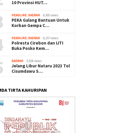
10 Provinsi HUT…
3
HEADLINE
,
DAERAH
6,505 views
PEKA Galang Bantuan Untuk
Korban Gempa C…
4
HEADLINE
,
DAERAH
6,157 views
Polresta Cirebon dan IJTI
Buka Posko Kem…
5
DAERAH
5,924 views
Jelang Libur Nataru 2023 Tol
Cisumdawu S…
DA TIRTA KAHURIPAN