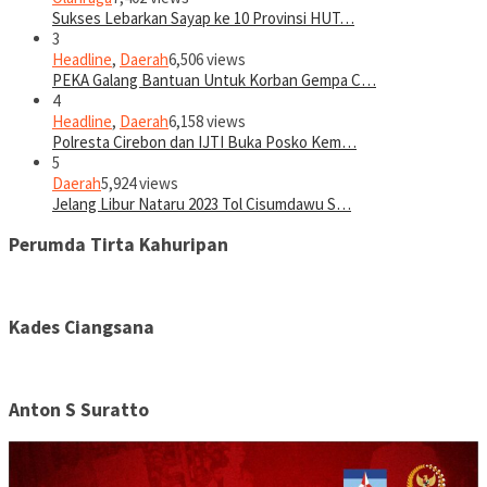
Sukses Lebarkan Sayap ke 10 Provinsi HUT…
3
Headline
,
Daerah
6,506 views
PEKA Galang Bantuan Untuk Korban Gempa C…
4
Headline
,
Daerah
6,158 views
Polresta Cirebon dan IJTI Buka Posko Kem…
5
Daerah
5,924 views
Jelang Libur Nataru 2023 Tol Cisumdawu S…
Perumda Tirta Kahuripan
Kades Ciangsana
Anton S Suratto