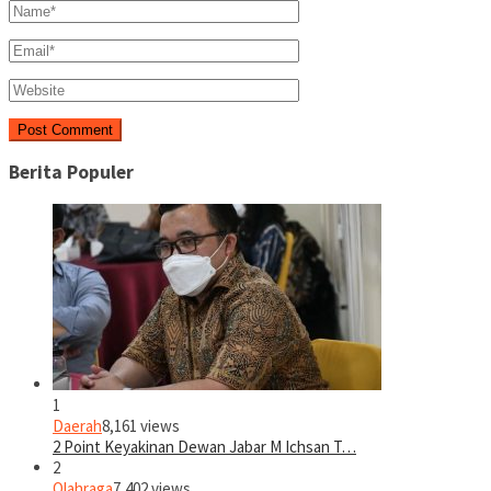
Berita Populer
1
Daerah
8,161 views
2 Point Keyakinan Dewan Jabar M Ichsan T…
2
Olahraga
7,402 views