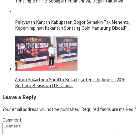
Tentang BPHTB Sebagai Pedomannya, Begini Faktanya
Pelayanan Kantah Kabupaten Bogor Semakin Tak Menentu,
Kepemimpinan Kakantah Sontang Coin Manurung Disoal!?
Anton Sukartono Suratto Buka Liga Tenis Indonesia 2026,
Berburu Beasiswa ITF Dimulai
Leave a Reply
Your email address will not be published.
Required fields are marked
*
Comment