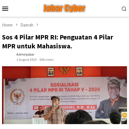
Skip
Mobile
to
Menu
content
Home
Daerah
Sos 4 Pilar MPR RI: Penguatan 4 Pilar
MPR untuk Mahasiswa.
Adminjabar
1 August 2024
606 views