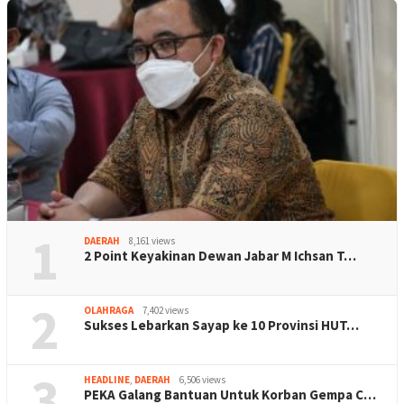
1
DAERAH
8,161 views
2 Point Keyakinan Dewan Jabar M Ichsan T…
2
OLAHRAGA
7,402 views
Sukses Lebarkan Sayap ke 10 Provinsi HUT…
3
HEADLINE
,
DAERAH
6,506 views
PEKA Galang Bantuan Untuk Korban Gempa C…