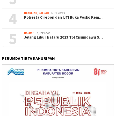
4
HEADLINE
,
DAERAH
6,158 views
Polresta Cirebon dan IJTI Buka Posko Kem…
5
DAERAH
5,924 views
Jelang Libur Nataru 2023 Tol Cisumdawu S…
PERUMDA TIRTA KAHURIPAN