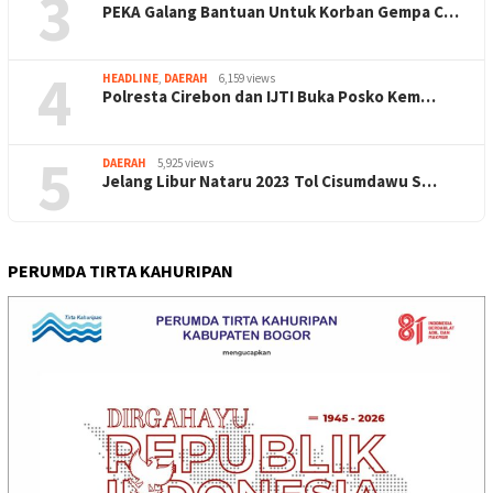
3
PEKA Galang Bantuan Untuk Korban Gempa C…
4
HEADLINE
,
DAERAH
6,159 views
Polresta Cirebon dan IJTI Buka Posko Kem…
5
DAERAH
5,925 views
Jelang Libur Nataru 2023 Tol Cisumdawu S…
PERUMDA TIRTA KAHURIPAN