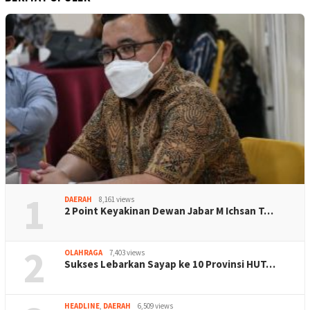
1
DAERAH
8,161 views
2 Point Keyakinan Dewan Jabar M Ichsan T…
2
OLAHRAGA
7,403 views
Sukses Lebarkan Sayap ke 10 Provinsi HUT…
HEADLINE
,
DAERAH
6,509 views