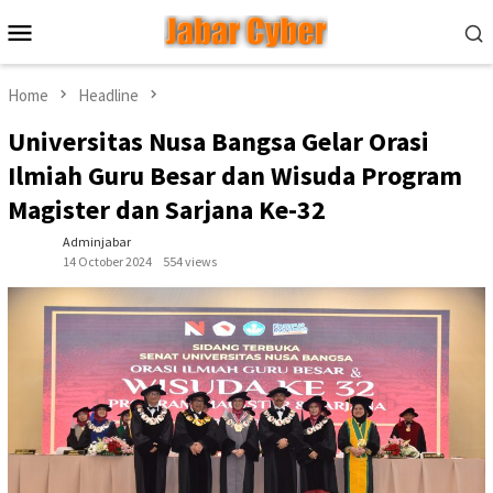
Skip
Mobile
to
Menu
content
Home
Headline
Universitas Nusa Bangsa Gelar Orasi
Ilmiah Guru Besar dan Wisuda Program
Magister dan Sarjana Ke-32
Adminjabar
14 October 2024
554 views