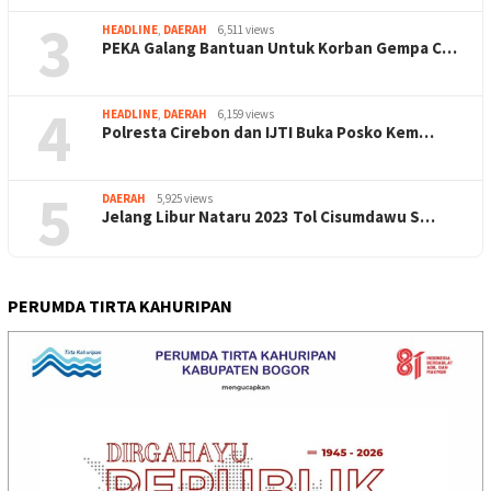
3
HEADLINE
,
DAERAH
6,511 views
PEKA Galang Bantuan Untuk Korban Gempa C…
4
HEADLINE
,
DAERAH
6,159 views
Polresta Cirebon dan IJTI Buka Posko Kem…
5
DAERAH
5,925 views
Jelang Libur Nataru 2023 Tol Cisumdawu S…
PERUMDA TIRTA KAHURIPAN