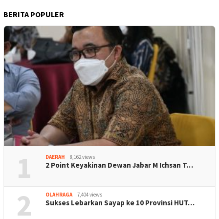
BERITA POPULER
1
DAERAH
8,162 views
2 Point Keyakinan Dewan Jabar M Ichsan T…
2
OLAHRAGA
7,404 views
Sukses Lebarkan Sayap ke 10 Provinsi HUT…