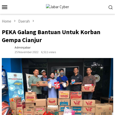
Skip
Mobile
to
Menu
content
Home
Daerah
PEKA Galang Bantuan Untuk Korban
Gempa Cianjur
Adminjabar
25 November 2022
6,511 views