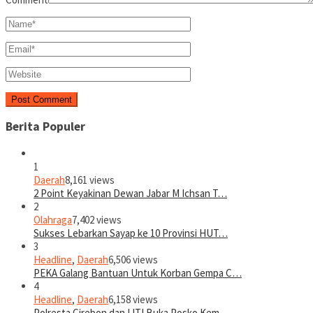
Berita Populer
1
Daerah
8,161 views
2 Point Keyakinan Dewan Jabar M Ichsan T…
2
Olahraga
7,402 views
Sukses Lebarkan Sayap ke 10 Provinsi HUT…
3
Headline
,
Daerah
6,506 views
PEKA Galang Bantuan Untuk Korban Gempa C…
4
Headline
,
Daerah
6,158 views
Polresta Cirebon dan IJTI Buka Posko Kem…