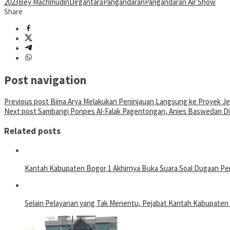
2023
Bey Machmudin
Dirgantara
Pangandaran
Pangandaran Air Show
Share
Post navigation
Previous post
Bima Arya Melakukan Peninjauan Langsung ke Proyek J
Next post
Sambangi Ponpes Al-Falak Pagentongan, Anies Baswedan Di
Related posts
Kantah Kabupaten Bogor 1 Akhirnya Buka Suara Soal Dugaan Pe
Selain Pelayanan yang Tak Menentu, Pejabat Kantah Kabupate