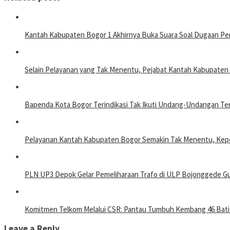
Kantah Kabupaten Bogor 1 Akhirnya Buka Suara Soal Dugaan Pe
Selain Pelayanan yang Tak Menentu, Pejabat Kantah Kabupate
Bapenda Kota Bogor Terindikasi Tak Ikuti Undang-Undangan T
Pelayanan Kantah Kabupaten Bogor Semakin Tak Menentu, Kepe
PLN UP3 Depok Gelar Pemeliharaan Trafo di ULP Bojonggede Gun
Komitmen Telkom Melalui CSR: Pantau Tumbuh Kembang 46 Batit
Leave a Reply