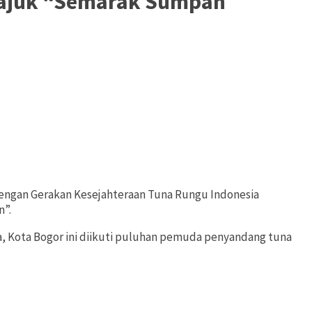
rtajuk “Semarak Sumpah
engan Gerakan Kesejahteraan Tuna Rungu Indonesia
n”.
a, Kota Bogor ini diikuti puluhan pemuda penyandang tuna