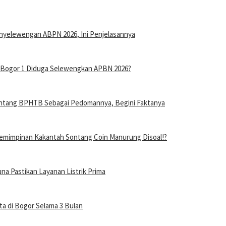
nyelewengan ABPN 2026, Ini Penjelasannya
n Bogor 1 Diduga Selewengkan APBN 2026?
entang BPHTB Sebagai Pedomannya, Begini Faktanya
mimpinan Kakantah Sontang Coin Manurung Disoal!?
a Pastikan Layanan Listrik Prima
a di Bogor Selama 3 Bulan