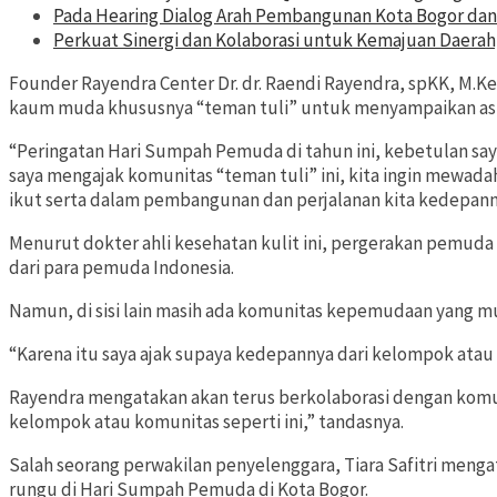
Pada Hearing Dialog Arah Pembangunan Kota Bogor dan 
Perkuat Sinergi dan Kolaborasi untuk Kemajuan Daera
Founder Rayendra Center Dr. dr. Raendi Rayendra, spKK, M.K
kaum muda khususnya “teman tuli” untuk menyampaikan aspira
“Peringatan Hari Sumpah Pemuda di tahun ini, kebetulan say
saya mengajak komunitas “teman tuli” ini, kita ingin mewada
ikut serta dalam pembangunan dan perjalanan kita kedepanny
Menurut dokter ahli kesehatan kulit ini, pergerakan pemud
dari para pemuda Indonesia.
Namun, di sisi lain masih ada komunitas kepemudaan yang mu
“Karena itu saya ajak supaya kedepannya dari kelompok atau 
Rayendra mengatakan akan terus berkolaborasi dengan komun
kelompok atau komunitas seperti ini,” tandasnya.
Salah seorang perwakilan penyelenggara, Tiara Safitri menga
rungu di Hari Sumpah Pemuda di Kota Bogor.