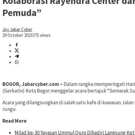
Kolaborasi Rayendra Center da
Pemuda”
Joy Jabar Cyber
29 October 2023
375 views
BOGOR, Jabarcyber.com –
Dalam rangka memperingati Hari
(Gerkatin) Kota Bogor menggelar acara bertajuk “Semarak
Acara yang dilangsungkan di salah satu kafe di kawasan Jal
rungu.
Read More
Milad ke-30 Yayasan Ummul Quro Dihadiri Langsung Ke