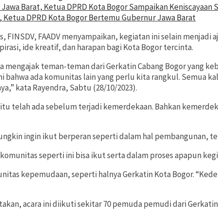
Jawa Barat, Ketua DPRD Kota Bogor Sampaikan Keniscayaan Si
h, Ketua DPRD Kota Bogor Bertemu Gubernur Jawa Barat
es, FINSDV, FAADV menyampaikan, kegiatan ini selain menjadi 
si, ide kreatif, dan harapan bagi Kota Bogor tercinta.
a mengajak teman-teman dari Gerkatin Cabang Bogor yang kebet
hi bahwa ada komunitas lain yang perlu kita rangkul. Semua ka
a,” kata Rayendra, Sabtu (28/10/2023).
a itu telah ada sebelum terjadi kemerdekaan. Bahkan kemerde
ngkin ingin ikut berperan seperti dalam hal pembangunan, te
komunitas seperti ini bisa ikut serta dalam proses apapun ke
itas kepemudaan, seperti halnya Gerkatin Kota Bogor. “Kedep
takan, acara ini diikuti sekitar 70 pemuda pemudi dari Gerkat