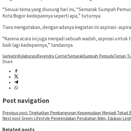
“Sesuai tema yang diusung hari ini, “Semarak Sumpah Pemuda
Kota Bogor kedepannya seperti apa,” tuturnya.
Tiara mengatakan, dengan adanya kegiatan ini aspirasi- aspir
“Karena acara ini juga menjadi sebuah wadah, aspirasi untu
baik lagi kedepannya,” tandasnya.
Gerkatin
Kolaborasi
Rayendra Center
Semarak
Sumpah Pemuda
Teman Tu
Share
Post navigation
Previous post
Tingkatkan Pembangunan Kepemudaan Menjadi Tekad 
Next post
Green Lifestyle Pengendalian Perubahan Iklim, Edukasi Lin
Related posts