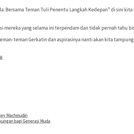
: Bersama Teman Tuli Penentu Langkah Kedepan” di sini kita 
asi mereka yang selama ini terpendam dan tidak pernah tahu bi
k teman-teman Gerkatin dan aspirasinya nanti akan kita tampu
li
Bey Machmudin
gkungan bagi Generasi Muda