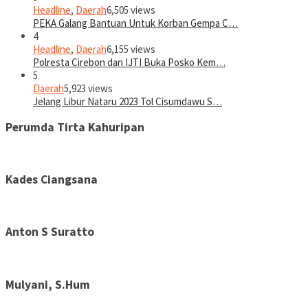
Headline
,
Daerah
6,505 views
PEKA Galang Bantuan Untuk Korban Gempa C…
4
Headline
,
Daerah
6,155 views
Polresta Cirebon dan IJTI Buka Posko Kem…
5
Daerah
5,923 views
Jelang Libur Nataru 2023 Tol Cisumdawu S…
Perumda Tirta Kahuripan
Kades Ciangsana
Anton S Suratto
Mulyani, S.Hum