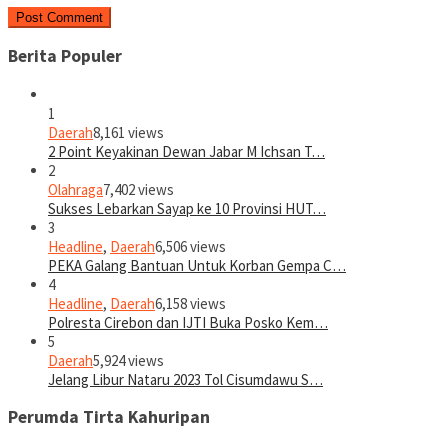
Berita Populer
1
Daerah
8,161 views
2 Point Keyakinan Dewan Jabar M Ichsan T…
2
Olahraga
7,402 views
Sukses Lebarkan Sayap ke 10 Provinsi HUT…
3
Headline
,
Daerah
6,506 views
PEKA Galang Bantuan Untuk Korban Gempa C…
4
Headline
,
Daerah
6,158 views
Polresta Cirebon dan IJTI Buka Posko Kem…
5
Daerah
5,924 views
Jelang Libur Nataru 2023 Tol Cisumdawu S…
Perumda Tirta Kahuripan