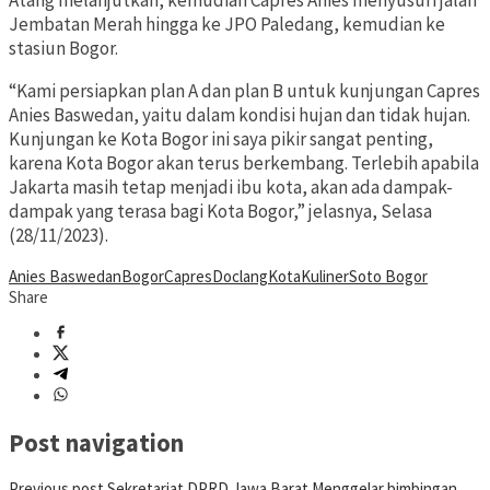
Atang melanjutkan, kemudian Capres Anies menyusuri jalan
Jembatan Merah hingga ke JPO Paledang, kemudian ke
stasiun Bogor.
“Kami persiapkan plan A dan plan B untuk kunjungan Capres
Anies Baswedan, yaitu dalam kondisi hujan dan tidak hujan.
Kunjungan ke Kota Bogor ini saya pikir sangat penting,
karena Kota Bogor akan terus berkembang. Terlebih apabila
Jakarta masih tetap menjadi ibu kota, akan ada dampak-
dampak yang terasa bagi Kota Bogor,” jelasnya, Selasa
(28/11/2023).
Anies Baswedan
Bogor
Capres
Doclang
Kota
Kuliner
Soto Bogor
Share
Post navigation
Previous post
Sekretariat DPRD Jawa Barat Menggelar bimbingan