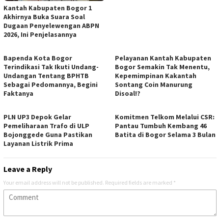
Kantah Kabupaten Bogor 1
Akhirnya Buka Suara Soal
Dugaan Penyelewengan ABPN
2026, Ini Penjelasannya
Bapenda Kota Bogor
Pelayanan Kantah Kabupaten
Terindikasi Tak Ikuti Undang-
Bogor Semakin Tak Menentu,
Undangan Tentang BPHTB
Kepemimpinan Kakantah
Sebagai Pedomannya, Begini
Sontang Coin Manurung
Faktanya
Disoal!?
PLN UP3 Depok Gelar
Komitmen Telkom Melalui CSR:
Pemeliharaan Trafo di ULP
Pantau Tumbuh Kembang 46
Bojonggede Guna Pastikan
Batita di Bogor Selama 3 Bulan
Layanan Listrik Prima
Leave a Reply
Your email address will not be published.
Required fields are marked
*