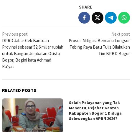
SHARE
Post
Previous post
Next post
DPRD Jabar Cek Bantuan
Proses Mitigasi Bencana Longsor
navigation
Provinsi sebesar 52,6 miliar rupiah
Tebing Raya Batu Tulis Dilakukan
untuk Bangun Jembatan Otista
Tim BPBD Bogor
Bogor, Begini kata Achmad
Ru’yat
RELATED POSTS
Selain Pelayanan yang Tak
Menentu, Pejabat Kantah
Kabupaten Bogor 1 Diduga
Selewengkan APBN 2026?