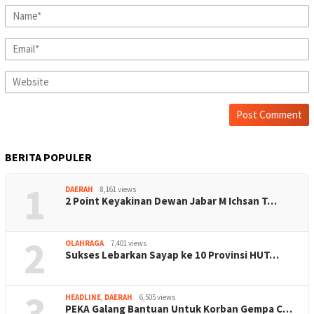
BERITA POPULER
1
DAERAH
8,161 views
2 Point Keyakinan Dewan Jabar M Ichsan T…
2
OLAHRAGA
7,401 views
Sukses Lebarkan Sayap ke 10 Provinsi HUT…
3
HEADLINE
,
DAERAH
6,505 views
PEKA Galang Bantuan Untuk Korban Gempa C…