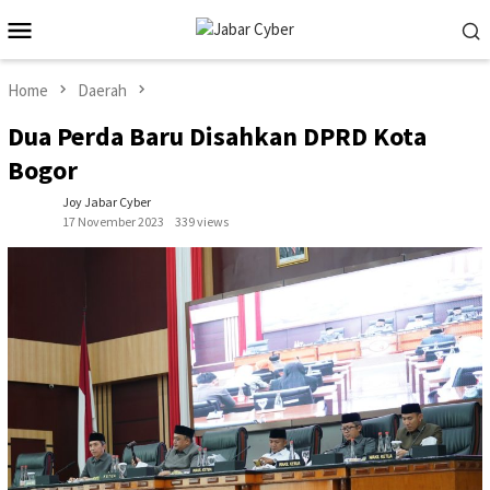
Skip
Mobile
to
Menu
content
Home
Daerah
Dua Perda Baru Disahkan DPRD Kota
Bogor
Joy Jabar Cyber
17 November 2023
339 views