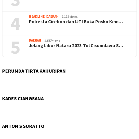
4
HEADLINE
,
DAERAH
6,155 views
Polresta Cirebon dan IJTI Buka Posko Kem…
5
DAERAH
5,923 views
Jelang Libur Nataru 2023 Tol Cisumdawu S…
PERUMDA TIRTA KAHURIPAN
KADES CIANGSANA
ANTON S SURATTO