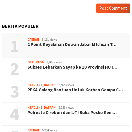
BERITA POPULER
1
DAERAH
8,161 views
2 Point Keyakinan Dewan Jabar M Ichsan T…
2
OLAHRAGA
7,402 views
Sukses Lebarkan Sayap ke 10 Provinsi HUT…
3
HEADLINE
,
DAERAH
6,505 views
PEKA Galang Bantuan Untuk Korban Gempa C…
4
HEADLINE
,
DAERAH
6,156 views
Polresta Cirebon dan IJTI Buka Posko Kem…
DAERAH
5,924 views