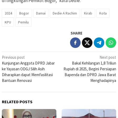
di lingkungan Pemkot Bogor,” kata Dedie.
2024
Bogor
Damai
Dedie A Rachim
Kirab
Kota
KPU
Pemilu
SHARE
Post
Previous post
Next post
Kunjungan Anggota DPRD Jabar
Bakal Kehilangan 1,8 Triliun
navigation
ke Yayasan ODGJ Silih Asih
Rupiah di 2025, Begini Persiapan
Diharapkan dapat Memfasilitasi
Bapenda dan DPRD Jawa Barat
Bantuan Renovasi
Menghadapinya
RELATED POSTS