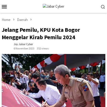
Skip
Mobile
to
Menu
content
Home
Daerah
Jelang Pemilu, KPU Kota Bogor
Menggelar Kirab Pemilu 2024
Joy Jabar Cyber
6 November 2023
352 views