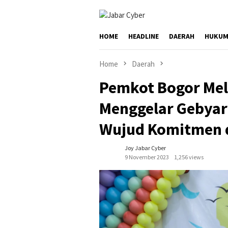
Skip
to
content
HOME
HEADLINE
DAERAH
HUKUM
Home
Daerah
Pemkot Bogor Mel
Menggelar Gebyar 
Wujud Komitmen 
Joy Jabar Cyber
9 November 2023
1,256 views