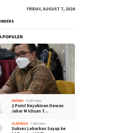
FRIDAY, AUGUST 7, 2026
INDEKS
A POPULER
1
DAERAH
8,161 views
2 Point Keyakinan Dewan
Jabar M Ichsan T…
2
OLAHRAGA
7,402 views
Sukses Lebarkan Sayap ke