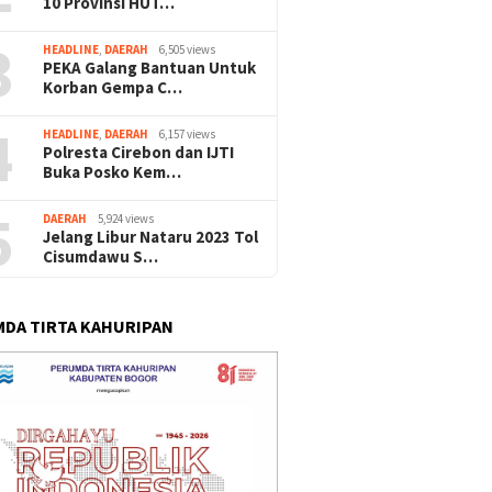
10 Provinsi HUT…
3
HEADLINE
,
DAERAH
6,505 views
PEKA Galang Bantuan Untuk
Korban Gempa C…
4
HEADLINE
,
DAERAH
6,157 views
Polresta Cirebon dan IJTI
Buka Posko Kem…
5
DAERAH
5,924 views
Jelang Libur Nataru 2023 Tol
Cisumdawu S…
DA TIRTA KAHURIPAN