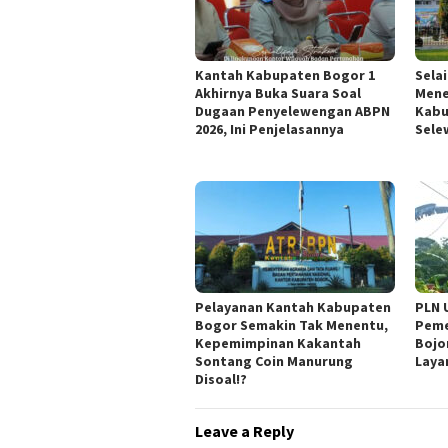
Kantah Kabupaten Bogor 1
Sela
Akhirnya Buka Suara Soal
Mene
Dugaan Penyelewengan ABPN
Kabu
2026, Ini Penjelasannya
Sele
Pelayanan Kantah Kabupaten
PLN 
Bogor Semakin Tak Menentu,
Peme
Kepemimpinan Kakantah
Bojo
Sontang Coin Manurung
Laya
Disoal!?
Leave a Reply