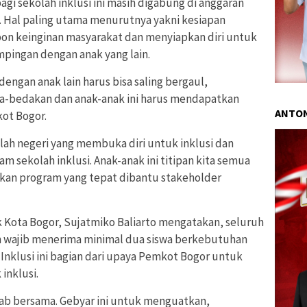
agi sekolah inklusi ini masih digabung di anggaran
 Hal paling utama menurutnya yakni kesiapan
on keinginan masyarakat dan menyiapkan diri untuk
pingan dengan anak yang lain.
engan anak lain harus bisa saling bergaul,
a-bedakan dan anak-anak ini harus mendapatkan
ANTON
kot Bogor.
lah negeri yang membuka diri untuk inklusi dan
m sekolah inklusi. Anak-anak ini titipan kita semua
pkan program yang tepat dibantu stakeholder
k Kota Bogor, Sujatmiko Baliarto mengatakan, seluruh
an wajib menerima minimal dua siswa berkebutuhan
Inklusi ini bagian dari upaya Pemkot Bogor untuk
inklusi.
awab bersama. Gebyar ini untuk menguatkan,