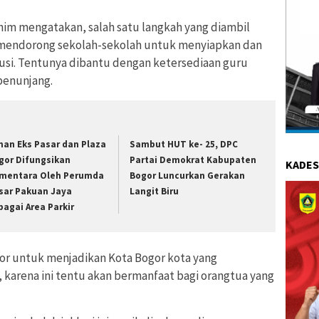
chim mengatakan, salah satu langkah yang diambil
 mendorong sekolah-sekolah untuk menyiapkan dan
usi. Tentunya dibantu dengan ketersediaan guru
penunjang.
han Eks Pasar dan Plaza
Sambut HUT ke- 25, DPC
gor Difungsikan
Partai Demokrat Kabupaten
KADES
mentara Oleh Perumda
Bogor Luncurkan Gerakan
sar Pakuan Jaya
Langit Biru
bagai Area Parkir
gor untuk menjadikan Kota Bogor kota yang
 karena ini tentu akan bermanfaat bagi orangtua yang