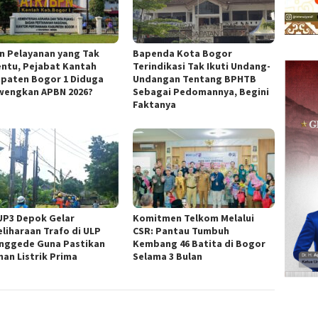
in Pelayanan yang Tak
Bapenda Kota Bogor
ntu, Pejabat Kantah
Terindikasi Tak Ikuti Undang-
paten Bogor 1 Diduga
Undangan Tentang BPHTB
wengkan APBN 2026?
Sebagai Pedomannya, Begini
Faktanya
UP3 Depok Gelar
Komitmen Telkom Melalui
liharaan Trafo di ULP
CSR: Pantau Tumbuh
nggede Guna Pastikan
Kembang 46 Batita di Bogor
nan Listrik Prima
Selama 3 Bulan