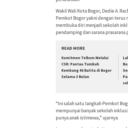
Wakil Wali Kota Bogor, Dedie A. Ra
Pemkot Bogor yakni dengan terus
membuka diri menjadi sekolah inkl
pendamping dan sarana prasarana 
READ MORE
Komitmen Telkom Melalui
La
CSR: Pantau Tumbuh
Bo
Kembang 46 Batita di Bogor
Se
Selama 3 Bulan
Pa
se
“Ini salah satu langkah Pemkot Bo
mempunyai banyak sekolah inklusi,
punya anak istimewa,” ujarnya.