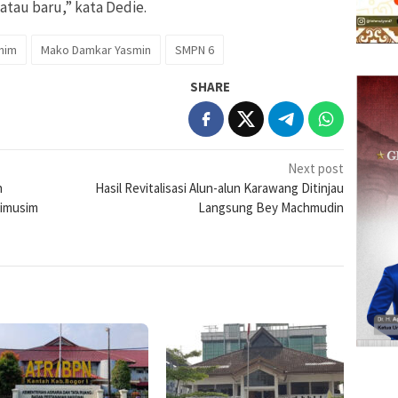
atau baru,” kata Dedie.
him
Mako Damkar Yasmin
SMPN 6
SHARE
Next post
n
Hasil Revitalisasi Alun-alun Karawang Ditinjau
dimusim
Langsung Bey Machmudin