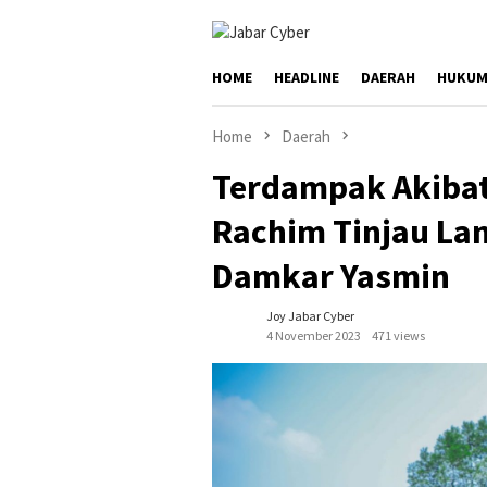
Skip
to
content
HOME
HEADLINE
DAERAH
HUKUM
Home
Daerah
Terdampak Akibat
Rachim Tinjau La
Damkar Yasmin
Joy Jabar Cyber
4 November 2023
471 views