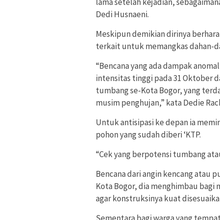
lama setelah kejadian, sebagaiman
Dedi Husnaeni.
Meskipun demikian dirinya berhara
terkait untuk memangkas dahan-d
“Bencana yang ada dampak anomali
intensitas tinggi pada 31 Oktobe
tumbang se-Kota Bogor, yang terda
musim penghujan,” kata Dedie Rach
Untuk antisipasi ke depan ia mem
pohon yang sudah diberi ‘KTP.
“Cek yang berpotensi tumbang atau
Bencana dari angin kencang atau p
Kota Bogor, dia menghimbau bagi 
agar konstruksinya kuat disesuaika
Sementara bagi warga yang tempat