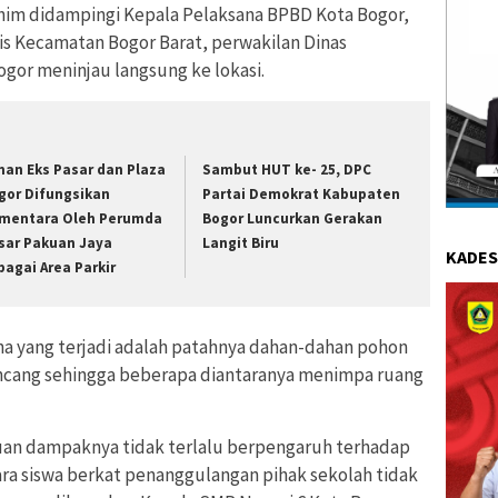
achim didampingi Kepala Pelaksana BPBD Kota Bogor,
aris Kecamatan Bogor Barat, perwakilan Dinas
ogor meninjau langsung ke lokasi.
han Eks Pasar dan Plaza
Sambut HUT ke- 25, DPC
gor Difungsikan
Partai Demokrat Kabupaten
mentara Oleh Perumda
Bogor Luncurkan Gerakan
sar Pakuan Jaya
Langit Biru
KADES
bagai Area Parkir
na yang terjadi adalah patahnya dahan-dahan pohon
encang sehingga beberapa diantaranya menimpa ruang
auan dampaknya tidak terlalu berpengaruh terhadap
ara siswa berkat penanggulangan pihak sekolah tidak