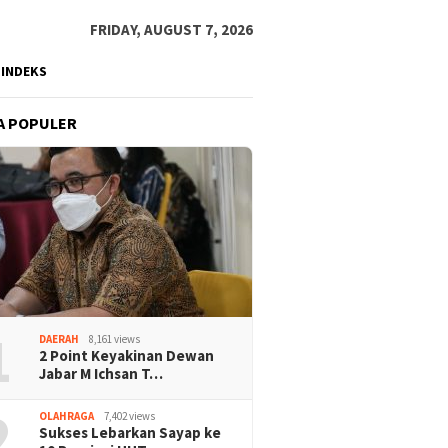
FRIDAY, AUGUST 7, 2026
INDEKS
A POPULER
1
DAERAH
8,161 views
2 Point Keyakinan Dewan
Jabar M Ichsan T…
2
OLAHRAGA
7,402 views
Sukses Lebarkan Sayap ke