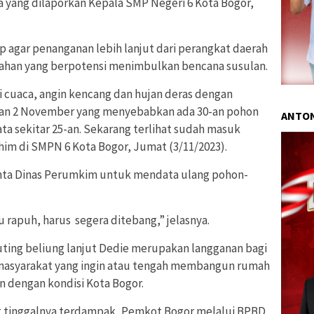
a yang dilaporkan Kepala SMP Negeri 6 Kota Bogor,
p agar penanganan lebih lanjut dari perangkat daerah
ahan yang berpotensi menimbulkan bencana susulan.
 cuaca, angin kencang dan hujan deras dengan
r dan 2 November yang menyebabkan ada 30-an pohon
ANTON
ta sekitar 25-an. Sekarang terlihat sudah masuk
im di SMPN 6 Kota Bogor, Jumat (3/11/2023).
inta Dinas Perumkim untuk mendata ulang pohon-
 rapuh, harus segera ditebang,” jelasnya.
uting beliung lanjut Dedie merupakan langganan bagi
masyarakat yang ingin atau tengah membangun rumah
n dengan kondisi Kota Bogor.
 tinggalnya terdampak, Pemkot Bogor melalui BPBD