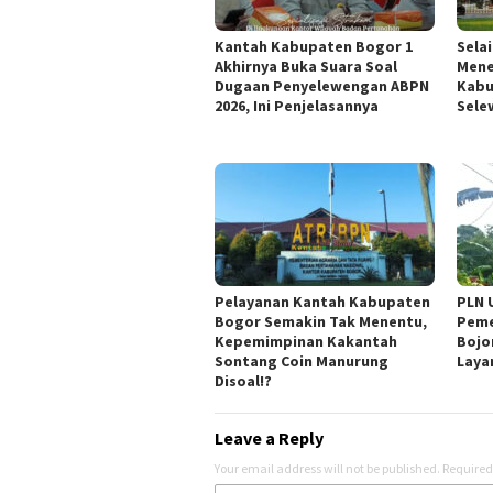
Kantah Kabupaten Bogor 1
Sela
Akhirnya Buka Suara Soal
Mene
Dugaan Penyelewengan ABPN
Kabu
2026, Ini Penjelasannya
Sele
Pelayanan Kantah Kabupaten
PLN 
Bogor Semakin Tak Menentu,
Peme
Kepemimpinan Kakantah
Bojo
Sontang Coin Manurung
Laya
Disoal!?
Leave a Reply
Your email address will not be published.
Required