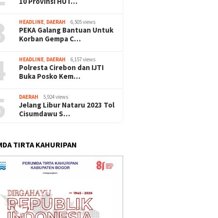
10 Provinsi HUT…
3
HEADLINE
,
DAERAH
6,505 views
PEKA Galang Bantuan Untuk
Korban Gempa C…
4
HEADLINE
,
DAERAH
6,157 views
Polresta Cirebon dan IJTI
Buka Posko Kem…
5
DAERAH
5,924 views
Jelang Libur Nataru 2023 Tol
Cisumdawu S…
DA TIRTA KAHURIPAN