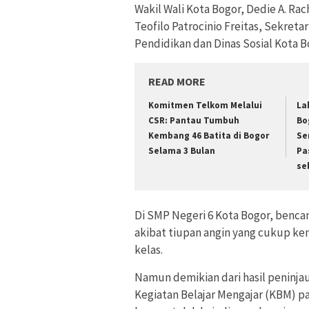
Wakil Wali Kota Bogor, Dedie A. R
Teofilo Patrocinio Freitas, Sekret
Pendidikan dan Dinas Sosial Kota B
READ MORE
Komitmen Telkom Melalui
La
CSR: Pantau Tumbuh
Bo
Kembang 46 Batita di Bogor
Se
Selama 3 Bulan
Pa
se
Di SMP Negeri 6 Kota Bogor, benca
akibat tiupan angin yang cukup k
kelas.
Namun demikian dari hasil peninj
Kegiatan Belajar Mengajar (KBM) p