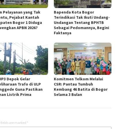
in Pelayanan yang Tak
Bapenda Kota Bogor
ntu, Pejabat Kantah
Terindikasi Tak Ikuti Undang-
paten Bogor 1 Diduga
Undangan Tentang BPHTB
wengkan APBN 2026?
Sebagai Pedomannya, Begini
Faktanya
UP3 Depok Gelar
Komitmen Telkom Melalui
liharaan Trafo di ULP
CSR: Pantau Tumbuh
nggede Guna Pastikan
Kembang 46 Batita di Bogor
nan Listrik Prima
Selama 3 Bulan
 fields are marked
*