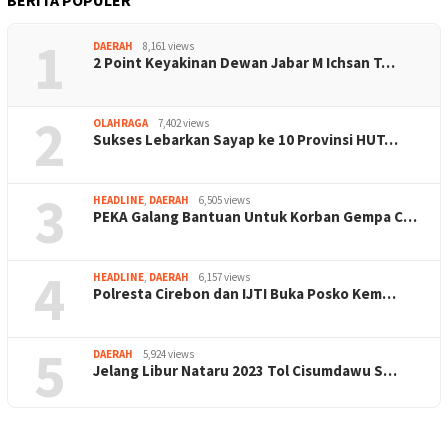
1
DAERAH
8,161 views
2 Point Keyakinan Dewan Jabar M Ichsan T…
2
OLAHRAGA
7,402 views
Sukses Lebarkan Sayap ke 10 Provinsi HUT…
3
HEADLINE
,
DAERAH
6,505 views
PEKA Galang Bantuan Untuk Korban Gempa C…
4
HEADLINE
,
DAERAH
6,157 views
Polresta Cirebon dan IJTI Buka Posko Kem…
5
DAERAH
5,924 views
Jelang Libur Nataru 2023 Tol Cisumdawu S…