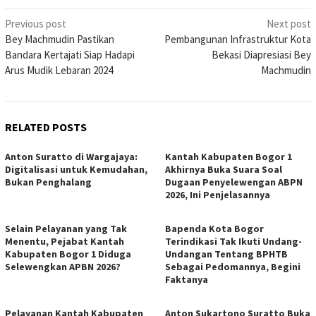
Post
Previous post
Next post
Bey Machmudin Pastikan
Pembangunan Infrastruktur Kota
navigation
Bandara Kertajati Siap Hadapi
Bekasi Diapresiasi Bey
Arus Mudik Lebaran 2024
Machmudin
RELATED POSTS
Anton Suratto di Wargajaya:
Kantah Kabupaten Bogor 1
Digitalisasi untuk Kemudahan,
Akhirnya Buka Suara Soal
Bukan Penghalang
Dugaan Penyelewengan ABPN
2026, Ini Penjelasannya
Selain Pelayanan yang Tak
Bapenda Kota Bogor
Menentu, Pejabat Kantah
Terindikasi Tak Ikuti Undang-
Kabupaten Bogor 1 Diduga
Undangan Tentang BPHTB
Selewengkan APBN 2026?
Sebagai Pedomannya, Begini
Faktanya
Pelayanan Kantah Kabupaten
Anton Sukartono Suratto Buka