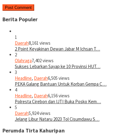
Berita Populer
1
Daerah
8,161 views
2 Point Keyakinan Dewan Jabar M Ichsan T…
2
Olahraga
7,402 views
Sukses Lebarkan Sayap ke 10 Provinsi HUT…
3
Headline
,
Daerah
6,505 views
PEKA Galang Bantuan Untuk Korban Gempa C…
4
Headline
,
Daerah
6,156 views
Polresta Cirebon dan IJTI Buka Posko Kem…
5
Daerah
5,924 views
Jelang Libur Nataru 2023 Tol Cisumdawu S…
Perumda Tirta Kahuripan