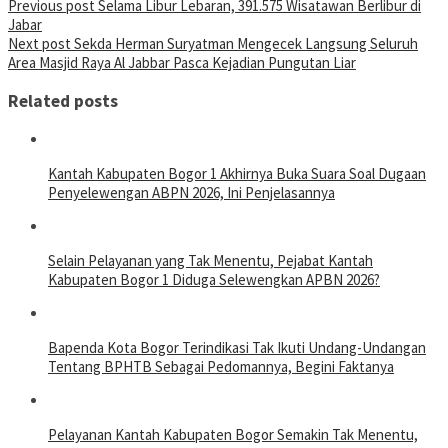
Previous post
Selama Libur Lebaran, 391.575 Wisatawan Berlibur di
Jabar
Next post
Sekda Herman Suryatman Mengecek Langsung Seluruh
Area Masjid Raya Al Jabbar Pasca Kejadian Pungutan Liar
Related posts
Kantah Kabupaten Bogor 1 Akhirnya Buka Suara Soal Dugaan
Penyelewengan ABPN 2026, Ini Penjelasannya
Selain Pelayanan yang Tak Menentu, Pejabat Kantah
Kabupaten Bogor 1 Diduga Selewengkan APBN 2026?
Bapenda Kota Bogor Terindikasi Tak Ikuti Undang-Undangan
Tentang BPHTB Sebagai Pedomannya, Begini Faktanya
Pelayanan Kantah Kabupaten Bogor Semakin Tak Menentu,