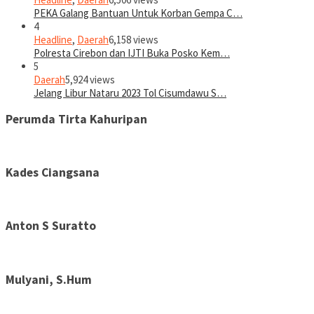
PEKA Galang Bantuan Untuk Korban Gempa C…
4
Headline
,
Daerah
6,158 views
Polresta Cirebon dan IJTI Buka Posko Kem…
5
Daerah
5,924 views
Jelang Libur Nataru 2023 Tol Cisumdawu S…
Perumda Tirta Kahuripan
Kades Ciangsana
Anton S Suratto
Mulyani, S.Hum