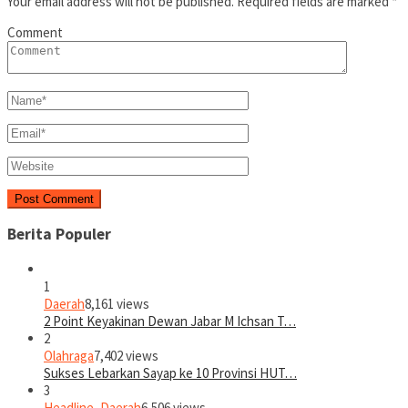
Your email address will not be published.
Required fields are marked
*
Comment
Berita Populer
1
Daerah
8,161 views
2 Point Keyakinan Dewan Jabar M Ichsan T…
2
Olahraga
7,402 views
Sukses Lebarkan Sayap ke 10 Provinsi HUT…
3
Headline
,
Daerah
6,506 views