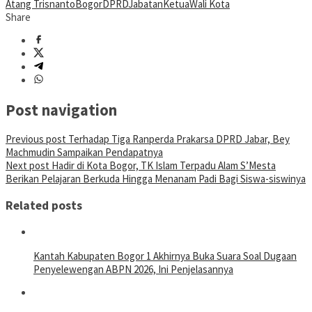
Atang Trisnanto
Bogor
DPRD
Jabatan
Ketua
Wali Kota
Share
Post navigation
Previous post
Terhadap Tiga Ranperda Prakarsa DPRD Jabar, Bey
Machmudin Sampaikan Pendapatnya
Next post
Hadir di Kota Bogor, TK Islam Terpadu Alam S’Mesta
Berikan Pelajaran Berkuda Hingga Menanam Padi Bagi Siswa-siswinya
Related posts
Kantah Kabupaten Bogor 1 Akhirnya Buka Suara Soal Dugaan
Penyelewengan ABPN 2026, Ini Penjelasannya