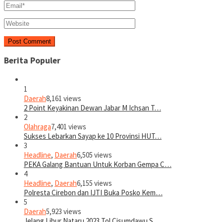
Berita Populer
1
Daerah
8,161 views
2 Point Keyakinan Dewan Jabar M Ichsan T…
2
Olahraga
7,401 views
Sukses Lebarkan Sayap ke 10 Provinsi HUT…
3
Headline
,
Daerah
6,505 views
PEKA Galang Bantuan Untuk Korban Gempa C…
4
Headline
,
Daerah
6,155 views
Polresta Cirebon dan IJTI Buka Posko Kem…
5
Daerah
5,923 views
Jelang Libur Nataru 2023 Tol Cisumdawu S…