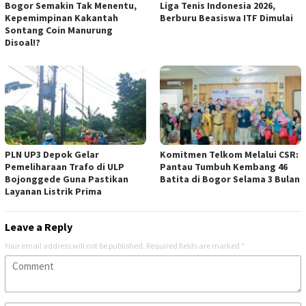
Bogor Semakin Tak Menentu,
Liga Tenis Indonesia 2026,
Kepemimpinan Kakantah
Berburu Beasiswa ITF Dimulai
Sontang Coin Manurung
Disoal!?
PLN UP3 Depok Gelar
Komitmen Telkom Melalui CSR:
Pemeliharaan Trafo di ULP
Pantau Tumbuh Kembang 46
Bojonggede Guna Pastikan
Batita di Bogor Selama 3 Bulan
Layanan Listrik Prima
Leave a Reply
Your email address will not be published.
Required fields are marked
*