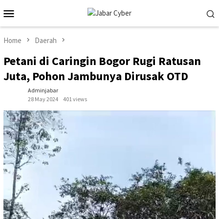
Skip
Mobile
to
Menu
content
Home
Daerah
Petani di Caringin Bogor Rugi Ratusan
Juta, Pohon Jambunya Dirusak OTD
Adminjabar
28 May 2024
401 views