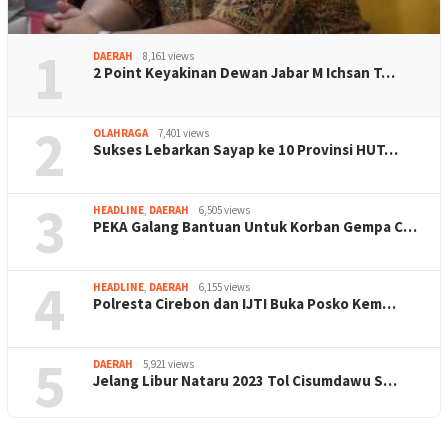
1
DAERAH
8,161 views
2 Point Keyakinan Dewan Jabar M Ichsan T…
2
OLAHRAGA
7,401 views
Sukses Lebarkan Sayap ke 10 Provinsi HUT…
3
HEADLINE
,
DAERAH
6,505 views
PEKA Galang Bantuan Untuk Korban Gempa C…
4
HEADLINE
,
DAERAH
6,155 views
Polresta Cirebon dan IJTI Buka Posko Kem…
5
DAERAH
5,921 views
Jelang Libur Nataru 2023 Tol Cisumdawu S…