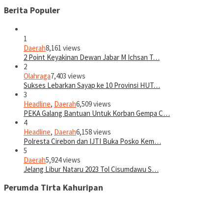
Berita Populer
1
Daerah
8,161 views
2 Point Keyakinan Dewan Jabar M Ichsan T…
2
Olahraga
7,403 views
Sukses Lebarkan Sayap ke 10 Provinsi HUT…
3
Headline
,
Daerah
6,509 views
PEKA Galang Bantuan Untuk Korban Gempa C…
4
Headline
,
Daerah
6,158 views
Polresta Cirebon dan IJTI Buka Posko Kem…
5
Daerah
5,924 views
Jelang Libur Nataru 2023 Tol Cisumdawu S…
Perumda Tirta Kahuripan