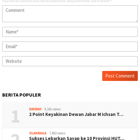
Your email address will not be published.
Required fields are marked
*
BERITA POPULER
1
DAERAH
8,161 views
2 Point Keyakinan Dewan Jabar M Ichsan T…
2
OLAHRAGA
7,402 views
Sukses Lebarkan Sayap ke 10 Provinsi HUT…