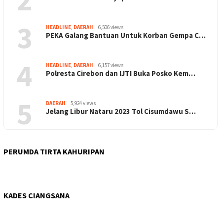
3
HEADLINE
,
DAERAH
6,506 views
PEKA Galang Bantuan Untuk Korban Gempa C…
4
HEADLINE
,
DAERAH
6,157 views
Polresta Cirebon dan IJTI Buka Posko Kem…
5
DAERAH
5,924 views
Jelang Libur Nataru 2023 Tol Cisumdawu S…
PERUMDA TIRTA KAHURIPAN
KADES CIANGSANA