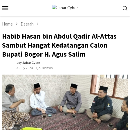
Skip
Mobile
to
Menu
content
Home
Daerah
Habib Hasan bin Abdul Qadir Al-Attas
Sambut Hangat Kedatangan Calon
Bupati Bogor H. Agus Salim
Joy Jabar Cyber
3 July 2024
1,278 views