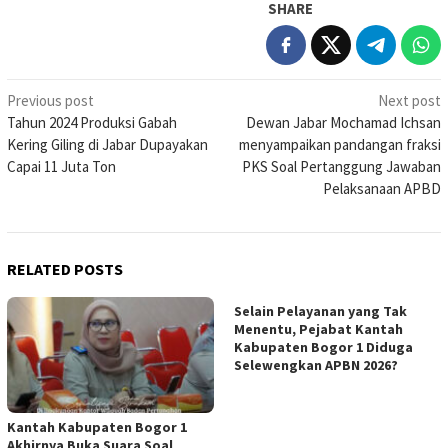
SHARE
Post
Previous post
Next post
Tahun 2024 Produksi Gabah
Dewan Jabar Mochamad Ichsan
navigation
Kering Giling di Jabar Dupayakan
menyampaikan pandangan fraksi
Capai 11 Juta Ton
PKS Soal Pertanggung Jawaban
Pelaksanaan APBD
RELATED POSTS
Selain Pelayanan yang Tak
Menentu, Pejabat Kantah
Kabupaten Bogor 1 Diduga
Selewengkan APBN 2026?
Kantah Kabupaten Bogor 1
Akhirnya Buka Suara Soal