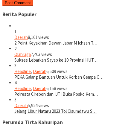
Berita Populer
1
Daerah
8,161 views
2 Point Keyakinan Dewan Jabar M Ichsan T…
2
Olahraga
7,403 views
Sukses Lebarkan Sayap ke 10 Provinsi HUT…
3
Headline
,
Daerah
6,509 views
PEKA Galang Bantuan Untuk Korban Gempa C…
4
Headline
,
Daerah
6,158 views
Polresta Cirebon dan IJTI Buka Posko Kem…
5
Daerah
5,924 views
Jelang Libur Nataru 2023 Tol Cisumdawu S…
Perumda Tirta Kahuripan