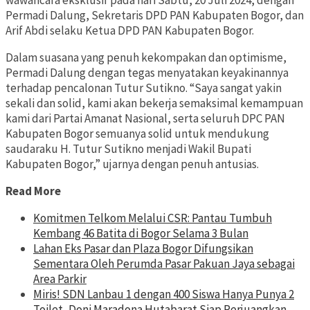
wawancara eksklusif pada hari Sabtu, 20 Juli 2024, dengan
Permadi Dalung, Sekretaris DPD PAN Kabupaten Bogor, dan
Arif Abdi selaku Ketua DPD PAN Kabupaten Bogor.
Dalam suasana yang penuh kekompakan dan optimisme,
Permadi Dalung dengan tegas menyatakan keyakinannya
terhadap pencalonan Tutur Sutikno. “Saya sangat yakin
sekali dan solid, kami akan bekerja semaksimal kemampuan
kami dari Partai Amanat Nasional, serta seluruh DPC PAN
Kabupaten Bogor semuanya solid untuk mendukung
saudaraku H. Tutur Sutikno menjadi Wakil Bupati
Kabupaten Bogor,” ujarnya dengan penuh antusias.
Read More
Komitmen Telkom Melalui CSR: Pantau Tumbuh
Kembang 46 Batita di Bogor Selama 3 Bulan
Lahan Eks Pasar dan Plaza Bogor Difungsikan
Sementara Oleh Perumda Pasar Pakuan Jaya sebagai
Area Parkir
Miris! SDN Lanbau 1 dengan 400 Siswa Hanya Punya 2
Toilet, Doni Maradona Hutabarat Siap Perjuangkan